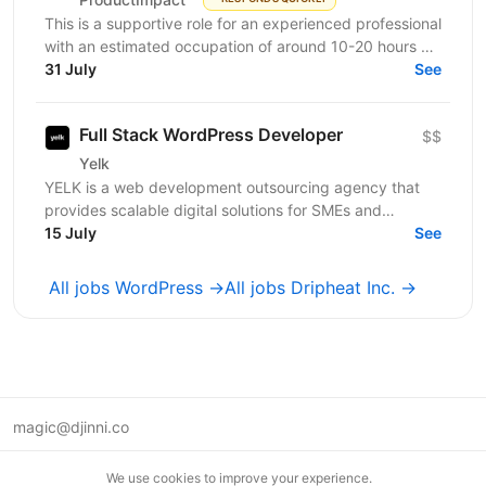
This is a supportive role for an experienced professional
with an estimated occupation of around 10-20 hours a
month. The candidate should be available on...
31 July
See
Full Stack WordPress Developer
$$
Yelk
YELK is a web development outsourcing agency that
provides scalable digital solutions for SMEs and
enterprise clients across the EU and the USA. We...
15 July
See
All jobs WordPress →
All jobs Dripheat Inc. →
magic@djinni.co
Terms of Use
We use cookies to improve your experience.