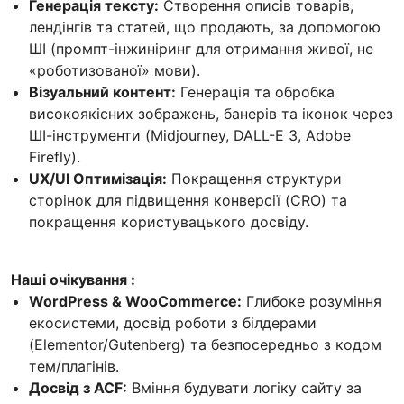
Генерація тексту:
Створення описів товарів,
лендінгів та статей, що продають, за допомогою
ШІ (промпт-інжиніринг для отримання живої, не
«роботизованої» мови).
Візуальний контент:
Генерація та обробка
високоякісних зображень, банерів та іконок через
ШІ-інструменти (Midjourney, DALL-E 3, Adobe
Firefly).
UX/UI Оптимізація:
Покращення структури
сторінок для підвищення конверсії (CRO) та
покращення користувацького досвіду.
Наші очікування :
WordPress & WooCommerce:
Глибоке розуміння
екосистеми, досвід роботи з білдерами
(Elementor/Gutenberg) та безпосередньо з кодом
тем/плагінів.
Досвід з ACF:
Вміння будувати логіку сайту за