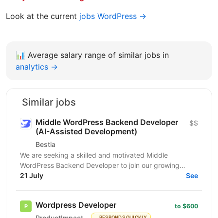
Look at the current
jobs WordPress →
📊
Average salary range of similar jobs in
analytics →
Similar jobs
Middle WordPress Backend Developer
$$
(AI-Assisted Development)
Bestia
We are seeking a skilled and motivated Middle
WordPress Backend Developer to join our growing
21 July
BESTIA development team. You will be responsible for...
See
Wordpress Developer
to $600
ProductImpact
RESPONDS QUICKLY