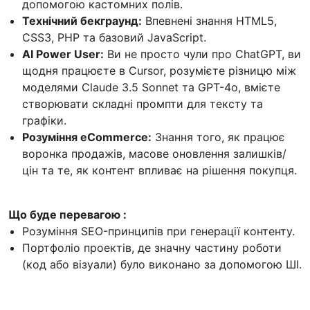
допомогою кастомних полів.
Технічний бекграунд:
Впевнені знання HTML5,
CSS3, PHP та базовий JavaScript.
AI Power User:
Ви не просто чули про ChatGPT, ви
щодня працюєте в Cursor, розумієте різницю між
моделями Claude 3.5 Sonnet та GPT-4o, вмієте
створювати складні промпти для тексту та
графіки.
Розуміння eCommerce:
Знання того, як працює
воронка продажів, масове оновлення залишків/
цін та те, як контент впливає на рішення покупця.
Що буде перевагою :
Розуміння SEO-принципів при генерації контенту.
Портфоліо проектів, де значну частину роботи
(код або візуали) було виконано за допомогою ШІ.