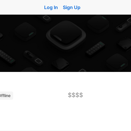
Log In
Sign Up
$$$$
ffline