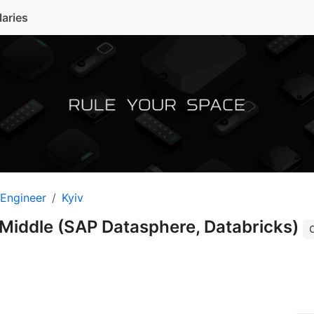
laries
 Engineer
Kyiv
 Middle (SAP Datasphere, Databricks)
O