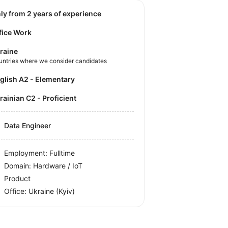
nly from 2 years of experience
fice Work
raine
untries where we consider candidates
nglish A2 - Elementary
krainian C2 - Proficient
Data Engineer
Employment: Fulltime
Domain: Hardware / IoT
Product
Office:
Ukraine
(Kyiv)