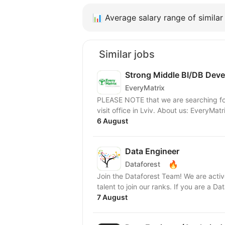
📊
Average salary range of similar 
Similar jobs
Strong Middle BI/DB Deve
EveryMatrix
PLEASE NOTE that we are searching for
visit office in Lviv. About us
6 August
Data Engineer
🔥
Dataforest
Join the Dataforest Team! We are actively expanding our team and looking for strong new
talent to join our ranks. If you are a Da
7 August