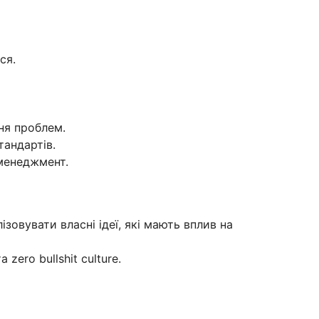
ся.
ня проблем.
тандартів.
менеджмент.
зовувати власні ідеї, які мають вплив на
zero bullshit culture.