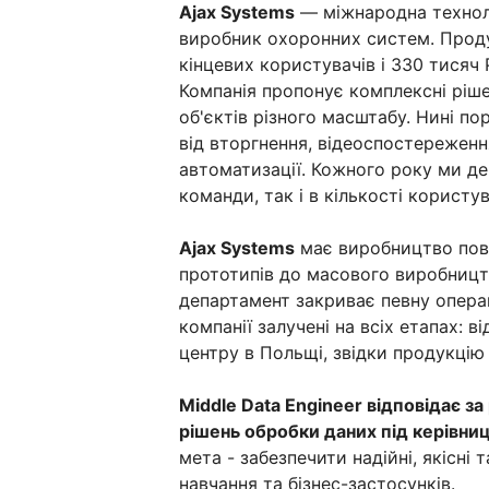
Ajax Systems
— міжнародна техноло
виробник охоронних систем. Проду
кінцевих користувачів і 330 тисяч 
Компанія пропонує комплексні ріш
об'єктів різного масштабу. Нині по
від вторгнення, відеоспостереженн
автоматизації. Кожного року ми д
команди, так і в кількості користув
Ajax Systems
має виробництво повно
прототипів до масового виробницт
департамент закриває певну операці
компанії залучені на всіх етапах: ві
центру в Польщі, звідки продукцію
Middle Data Engineer відповідає за
рішень обробки даних під керівниц
мета - забезпечити надійні, якісні
навчання та бізнес-застосунків.