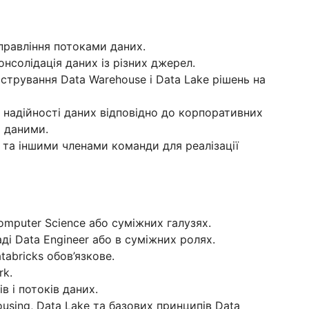
управління потоками даних.
нсолідація даних із різних джерел.
стрування Data Warehouse і Data Lake рішень на
а надійності даних відповідно до корпоративних
я даними.
r та іншими членами команди для реалізації
Computer Science або суміжних галузях.
ді Data Engineer або в суміжних ролях.
tabricks обов’язкове.
rk.
в і потоків даних.
using, Data Lake та базових принципів Data