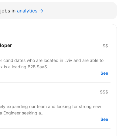
jobs in
analytics →
loper
$$
 candidates who are located in Lviv and are able to
: EveryMatrix is a leading B2B SaaS...
See
$$$
ta Engineer seeking a...
See