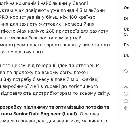
гічна компанія і найбільший у Європі
O
ктам Ajax довіряють уже понад 4,5 мільйони
PRO-користувачів у більш ніж 180 країнах.
Of
ення для захисту житлових і комерційних
Uk
ртфоліо Ajax налічує 280 пристроїв для захисту
Co
я, пожежної безпеки та комфорту й
емонструємо кратне зростання як у чисельності
E
ачів у всьому світі.
U
го циклу: від генерації ідей та створення
ва та продажу по всьому світу. Кожен
йну потребу бізнесу в повній мірі. Фахівці
д виробничої лінії в Україні до логістичного
 відправляють дистрибʼюторам по всьому світу.
 розробку, підтримку та оптимізацію потоків та
твом Senior Data Engineer (Lead)
. Основна
 та масштабовані дані для аналітики, машинного