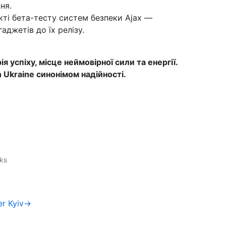
ня.
кті бета-тесту систем безпеки Ajax —
аджетів до їх релізу.
я успіху, місце неймовірної сили та енергії.
 Ukraine синонімом надійності.
cks
er Kyiv→