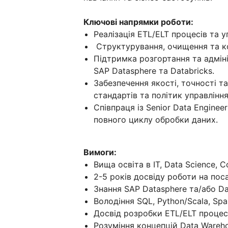
Ключові напрямки роботи:
Реалізація ETL/ELT процесів та 
Структурування, очищення та ко
Підтримка розгортання та адміні
SAP Datasphere та Databricks.
Забезпечення якості, точності т
стандартів та політик управлінн
Співпраця із Senior Data Enginee
повного циклу обробки даних.
Вимоги:
Вища освіта в IT, Data Science, 
2-5 років досвіду роботи на поса
Знання SAP Datasphere та/або Da
Володіння SQL, Python/Scala, Spa
Досвід розробки ETL/ELT процесі
Розуміння концепцій Data Wareho