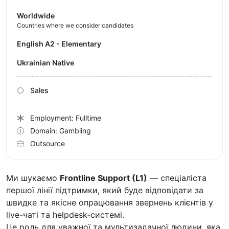
Worldwide
Countries where we consider candidates
English A2 - Elementary
Ukrainian Native
Sales
Employment: Fulltime
Domain: Gambling
Outsource
Ми шукаємо
Frontline Support (L1)
— спеціаліста
першої лінії підтримки, який буде відповідати за
швидке та якісне опрацювання звернень клієнтів у
live-чаті та helpdesk-системі.
Це роль для уважної та мультизадачної людини, яка