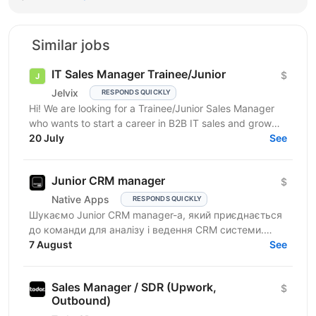
Similar jobs
IT Sales Manager Trainee/Junior
$
Jelvix
RESPONDS QUICKLY
Hi! We are looking for a Trainee/Junior Sales Manager
who wants to start a career in B2B IT sales and grow
professionally in this field. This role is a...
20 July
See
Junior CRM manager
$
Native Apps
RESPONDS QUICKLY
Шукаємо Junior CRM manager-a, який приєднається
до команди для аналізу і ведення CRM системи.
Функціональні обов’язки: робота з CRM-
7 August
See
системами:...
Sales Manager / SDR (Upwork,
$
Outbound)