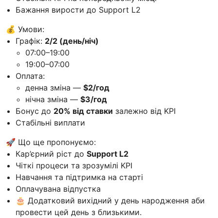
Бажання вирости до Support L2
💰 Умови:
Графік:
2/2 (день/ніч)
07:00–19:00
19:00–07:00
Оплата:
денна зміна —
$2/год
нічна зміна —
$3/год
Бонус до
20% від ставки
залежно від KPI
Стабільні виплати
🚀 Що ще пропонуємо:
Кар’єрний ріст до
Support L2
Чіткі процеси та зрозумілі KPI
Навчання та підтримка на старті
Оплачувана відпустка
🎂 Додатковий вихідний у день народження аби
провести цей день з близькими.