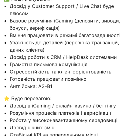
Досвід у Customer Support / Live Chat буде
плюсом
Базове розуміння iGaming (депозити, виводи,
бонуси, верифікація)
Вміння працювати в режимі багатозадачності
Уважність до деталей (перевірка транзакцій,
даних клієнта)
Досвід роботи з CRM / HelpDesk системами
Грамотна письмова комунікація
Стресостійкість та клієнтоорієнтованість
Готовність працювати позмінно
Англійська: A2–B1
⭐️ Буде перевагою:
Досвід в iGaming / онлайн-казино / беттінгу
Розуміння процесів платежів і верифікації
Робота у високонавантаженому середовищі
Досвід нічних змін
Стабільні KPI на попередньому місці