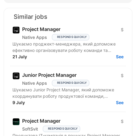
Similar jobs
Project Manager
$
Native Apps
RESPONDS QUICKLY
Шукаємо проджект-менеджера, який допоможе
ефективно організовувати роботу команди та
реалізовувати проєкти. Очікування від кандидата:
21 July
See
досвід у...
Junior Project Manager
$
Native Apps
RESPONDS QUICKLY
Шукаємо Junior Project Manager, який допоможе
координувати роботу продуктової команди,
операційного відділу та команди контенту, щоб
9 July
See
зміни на сайті, промо,...
Project Manager
$
SoftSvit
RESPONDS QUICKLY
Продуктова IT-компанія в пошуках Project Manager