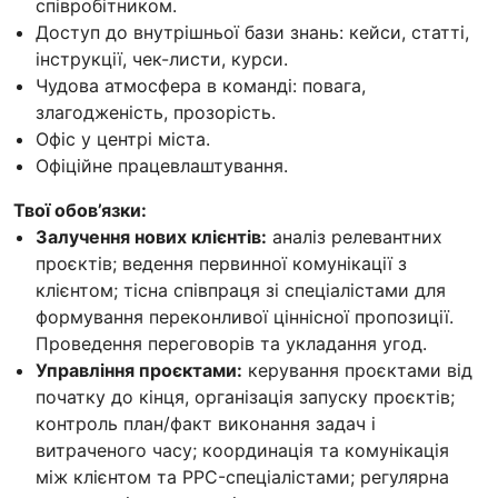
співробітником.
Доступ до внутрішньої бази знань: кейси, статті,
інструкції, чек-листи, курси.
Чудова атмосфера в команді: повага,
злагодженість, прозорість.
Офіс у центрі міста.
Офіційне працевлаштування.
Твої обов’язки:
Залучення нових клієнтів:
аналіз релевантних
проєктів; ведення первинної комунікації з
клієнтом; тісна співпраця зі спеціалістами для
формування переконливої ціннісної пропозиції.
Проведення переговорів та укладання угод.
Управління проєктами:
керування проєктами від
початку до кінця, організація запуску проєктів;
контроль план/факт виконання задач і
витраченого часу; координація та комунікація
між клієнтом та PPC-спеціалістами; регулярна