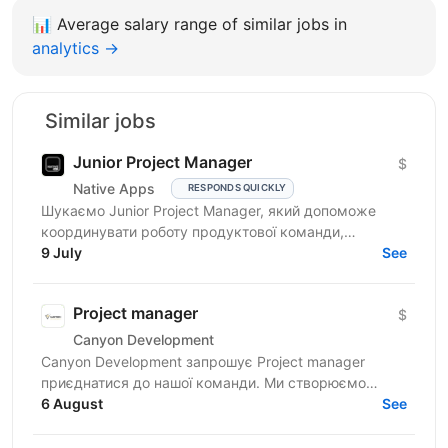
📊
Average salary range of similar jobs in
analytics →
Similar jobs
Junior Project Manager
$
Native Apps
RESPONDS QUICKLY
Шукаємо Junior Project Manager, який допоможе
координувати роботу продуктової команди,
операційного відділу та команди контенту, щоб
9 July
See
зміни на сайті, промо,...
Project manager
$
Canyon Development
Canyon Development запрошує Project manager
приєднатися до нашої команди. Ми створюємо
інноваційні пристрої для замовників у Канаді, США,
6 August
See
Ізраїлі та...