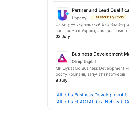
Partner and Lead Qualifi
Uspacy
RESPONDS QUICKLY
Uspacy — український b2b SaaS-продукт для спільної роботи та продажів. Ми чудово
зростаємо в Україні, але пра
28 July
Business Development M
Olimp Digital
Ми шукаємо Business Development M
росту компанії, залучати партнерів і 
8 July
All jobs Business Development U
All jobs FRACTAL (ex-Netpeak G