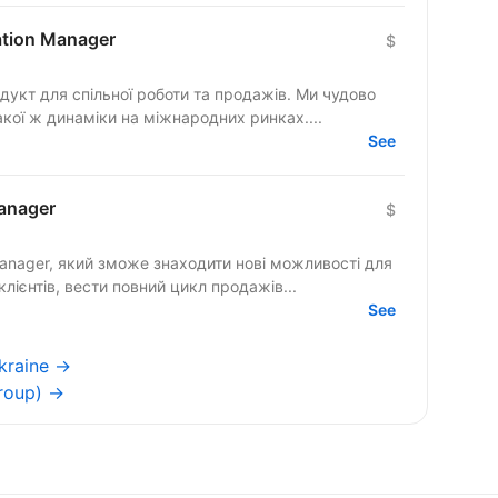
cation Manager
$
гнемо такої ж динаміки на міжнародних ринках....
See
anager
$
anager, який зможе знаходити нові можливості для
клієнтів, вести повний цикл продажів...
See
kraine →
roup) →