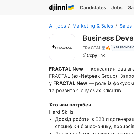
Candidates
Jobs
Sa
All jobs
Marketing & Sales
Sales
Business Dev
FRACTAL
🔥
RESPONDS 
Copy link
FRACTAL New
— консалтингова аге
FRACTAL (ex-Netpeak Group). Зап
у
FRACTAL New
— роль із фокусом 
та розвиток існуючих клієнтів.
Хто нам потрібен
Hard Skills:
Досвід роботи в B2B лідогенерац
специфіки бізнес-ринку, процесі
Досвід роботи на івентах: нетвор