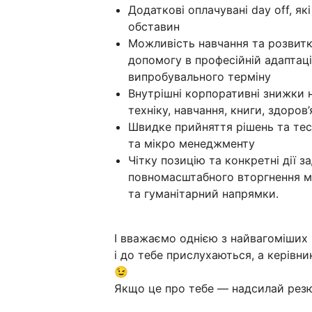
Додаткові оплачувані day off, я
обставин
Можливість навчання та розвитку
допомогу в професійній адаптац
випробувального терміну
Внутрішні корпоративні знижки н
техніку, навчання, книги, здоров’я
Швидке прийняття рішень та тест
та мікро менеджменту
Чітку позицію та конкретні дії 
повномасштабного вторгнення ми
та гуманітарний напрямки.
І вважаємо однією з найвагоміших 
і до тебе прислухаються, а керівни
😉
Якщо це про тебе — надсилай резю