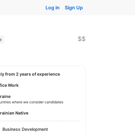
Log In
Sign Up
$$
e
nly from 2 years of experience
fice Work
raine
untries where we consider candidates
krainian Native
Business Development