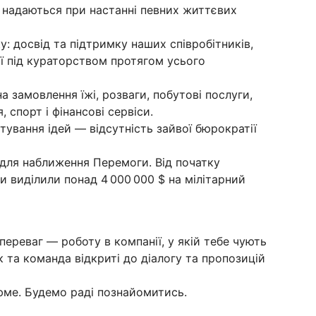
кі надаються при настанні певних життєвих
: досвід та підтримку наших співробітників,
ії під кураторством протягом усього
а замовлення їжі, розваги, побутові послуги,
, спорт і фінансові сервіси.
ування ідей — відсутність зайвої бюрократії
задля наближення Перемоги. Від початку
 виділили понад 4 000 000 $ на мілітарний
переваг — роботу в компанії, у якій тебе чують
к та команда відкриті до діалогу та пропозицій
ме. Будемо раді познайомитись.