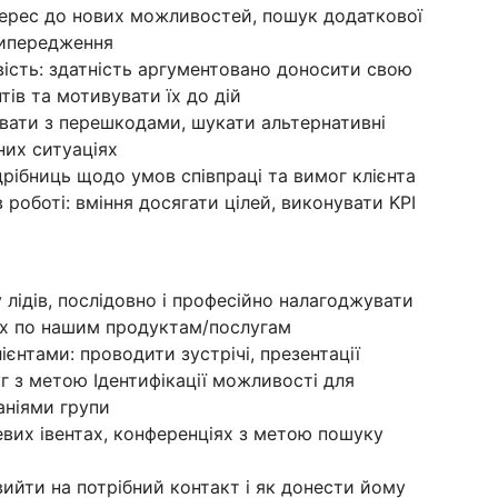
нтерес до нових можливостей, пошук додаткової
 випередження
вість: здатність аргументовано доносити свою
тів та мотивувати їх до дій
ювати з перешкодами, шукати альтернативні
них ситуаціях
дрібниць щодо умов співпраці та вимог клієнта
в роботі: вміння досягати цілей, виконувати KPI
лідів, послідовно і професійно налагоджувати
їх по нашим продуктам/послугам
ієнтами: проводити зустрічі, презентації
г з метою Ідентифікації можливості для
аніями групи
вих івентах, конференціях з метою пошуку
вийти на потрібний контакт і як донести йому