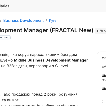
laries
Business Development
Kyiv
elopment Manager (FRACTAL New)
Offlin
QUICKLY
нція, яка керує парасольковим брендом
O
рошуємо
Middle Business Development Manager
на B2B-лідген, переговори з C-level
Of
Uk
Co
U
ії або продажах понад 2 роки: розуміння
в та вимог
кінг, пошук контактів, побудова відносин,