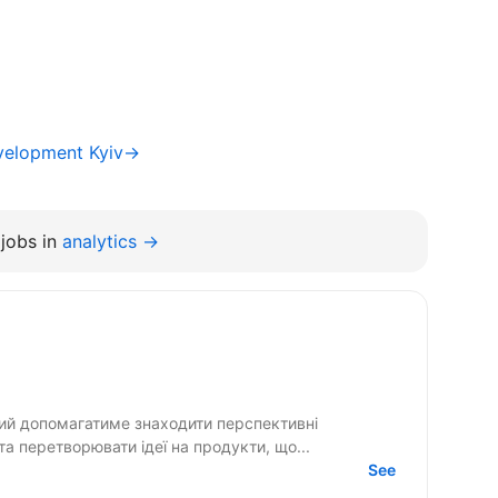
evelopment Kyiv→
jobs in
analytics →
кий допомагатиме знаходити перспективні
 та перетворювати ідеї на продукти, що...
See