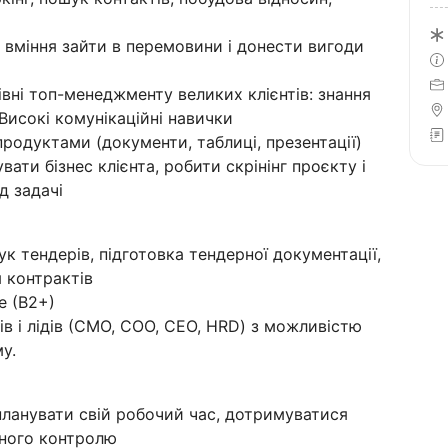
l: вміння зайти в перемовини і донести вигоди
івні топ-менеджменту великих клієнтів: знання
 Високі комунікаційні навички
родуктами (документи, таблиці, презентації)
вати бізнес клієнта, робити скрінінг проєкту і
д задачі
к тендерів, підготовка тендерної документації,
 контрактів
e (B2+)
ів і лідів (СМО, СОО, СЕО, HRD) з можливістю
у.
планувати свій робочий час, дотримуватися
йного контролю