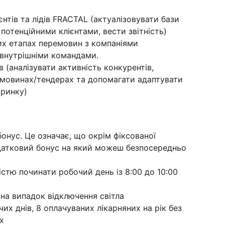
нтів та лідів FRACTAL (актуалізовувати бази
 потенційними клієнтами, вести звітність)
их етапах перемовин з компаніями
 внутрішніми командами.
в (аналізувати активність конкурентів,
емовинах/тендерах та допомагати адаптувати
 ринку)
онус. Це означає, що окрім фіксованої
датковий бонус на який можеш безпосередньо
стю починати робочий день із 8:00 до 10:00
 на випадок відключення світла
их днів, 8 оплачуваних лікарняних на рік без
х