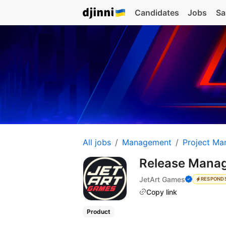
Candidates
Jobs
Sa
All jobs
Management
Project Ma
Release Mana
JetArt Games
RESPONDS
Copy link
Product