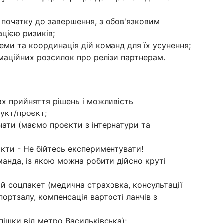
 початку до завершення, з обов'язковим
ацією ризиків;
ми та координація дій команд для їх усунення;
маційних розсилок про релізи партнерам.
ах прийняття рішень і можливість
укт/проєкт;
чати (маємо проєкти з інтернатури та
єкти - Не бійтесь експериментувати!
нда, із якою можна робити дійсно круті
ий соцпакет (медична страховка, консультації
портзалу, компенсація вартості ланчів з
пішки від метро Васильківська);