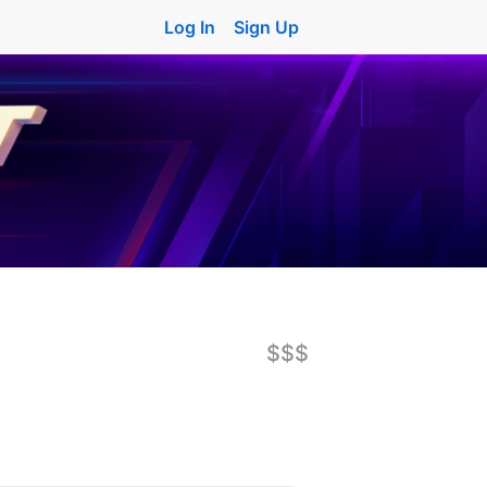
Log In
Sign Up
$$$