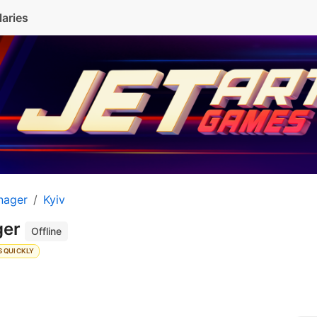
laries
nager
Kyiv
ger
Offline
 QUICKLY