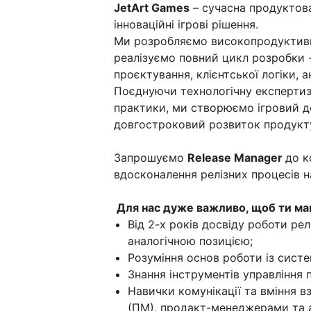
JetArt Games
– сучасна продуктов
інноваційні ігрові рішення.
Ми розробляємо високопродуктивні
реалізуємо повний цикл розробки -
проєктування, клієнтської логіки, 
Поєднуючи технологічну експертизу
практики, ми створюємо ігровий дос
довгостроковий розвиток продукт
Запрошуємо
Release Manager
до к
вдосконалення релізних процесів н
Для нас дуже важливо, щоб ти ма
Від 2-х років досвіду роботи ре
аналогічною позицією;
Розуміння основ роботи із систем
Знання інструментів управління пр
Навички комунікації та вміння 
(ПМ), продакт-менеджерами та 