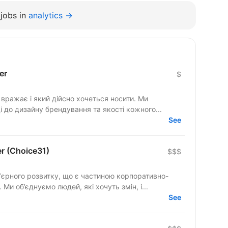
jobs in
analytics →
er
$
вражає і який дійсно хочеться носити. Ми
 до дизайну брендування та якості кожного...
See
r (Choіce31)
$$$
рʼєрного розвитку, що є частиною корпоративно-
 Ми об’єднуємо людей, які хочуть змін, і...
See