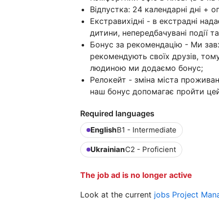
Відпустка: 24 календарні дні + оп
Екстравихідні - в екстрадні над
дитини, непередбачувані події та
Бонус за рекомендацію - Ми зав
рекомендують своїх друзів, том
людиною ми додаємо бонус;
Релокейт - зміна міста прожива
наш бонус допомагає пройти цей 
Required languages
English
B1 - Intermediate
Ukrainian
C2 - Proficient
The job ad is no longer active
Look at the current
jobs Project Man