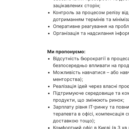
зацікавлених сторін;
Контроль за процесом релізу від
дотриманням термінів та мініміз
Оперативне реагування на пробле
Організація та надсилання інфор
Ми пропонуємо:
Відсутність бюрократії в процес
безпосередньо впливати на прод
Можливість навчатися – або нав
менторства);
Реалізація ідей через власні про
Підтримуюче середовище та кома
продукти, що змінюють ринок;
Зарплату рівня IT-ринку та повн
терапевта в офісі, компенсація с
доставкою тощо);
Комфортний офіс в Києві (в 3 хв 