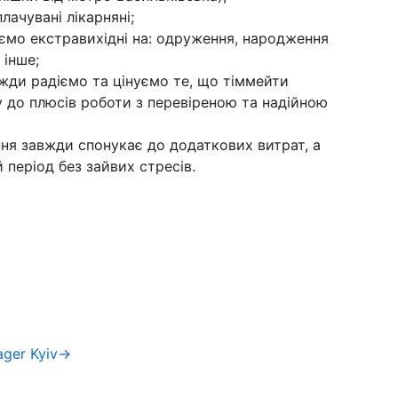
лачувані лікарняні;
аємо екстравихідні на: одруження, народження
 інше;
жди радіємо та цінуємо те, що тіммейти
у до плюсів роботи з перевіреною та надійною
ння завжди спонукає до додаткових витрат, а
період без зайвих стресів.
ager Kyiv→