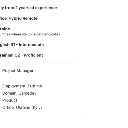
nly from 2 years of experience
fice, Hybrid Remote
raine
untries where we consider candidates
nglish B1 - Intermediate
krainian C2 - Proficient
Project Manager
Employment: Fulltime
Domain: Gamedev
Product
Office:
Ukraine
(Kyiv)