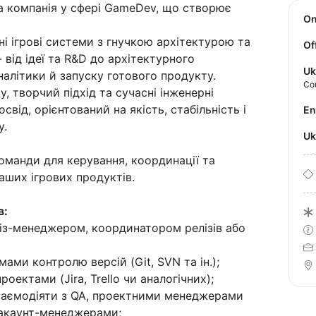
а компанія у сфері GameDev, що створює
O
 ігрові системи з гнучкою архітектурою та
Of
 від ідеї та R&D до архітектурного
Uk
аналітики й запуску готового продукту.
Co
, творчий підхід та сучасні інженерні
від, орієнтований на якість, стабільність і
E
у.
U
оманди для керування, координації та
аших ігрових продуктів.
в:
ліз-менеджером, координатором релізів або
ами контролю версій (Git, SVN та ін.);
оектами (Jira, Trello чи аналогічних);
взаємодіяти з QA, проектними менеджерами
акаунт-менеджерами;