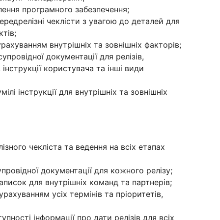
ення програмного забезпечення;
ередрелізні чеклісти з увагою до деталей для
тів;
урахуванням внутрішніх та зовнішніх факторів;
упровідної документації для релізів,
 інструкції користувача та інші види
мілі інструкції для внутрішніх та зовнішніх
ізного чекліста та ведення на всіх етапах
супровідної документації для кожного релізу;
аписок для внутрішніх команд та партнерів;
урахуванням усіх термінів та пріоритетів,
упності інформації про дати релізів для всіх