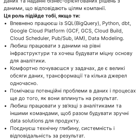
даних та наданні бізнес-орієнтованих рішень з
даними, що відповідають цілям компанії.
Ця роль підійде тобі, якщо ти:
Впевнено працюєш із SQL(BigQuery), Python, dbt,
Google Cloud Platform (GCF, GCS, Cloud Build,
Cloud Scheduler, Pub/Sub, IAM), Data Modeling.
Любиш працювати з даними на рівні
інфраструктури та хочеш будувати міцну основу
для аналітики.
Комфортно почуваєшся у задачах, де є великі
обсяги даних, трансформації та кілька джерел
одночасно.
Помічаєш потенційні проблеми в даних і процесах
ще до того, як вони вплинуть на результат.
Любиш працювати у зв’язці з аналітиками та
іншими командами, щоб разом будувати зручні
data solutions для продукту.
Поєднуєш технічну глибину, системність і
відповідальність за результат.