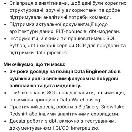
Співпраця з аналітиками, щоб дані були коректно
структуровані, зручні у використанні та добре
підтримували аналітичні потреби команди.
Підтримка актуальної документації щодо
архітектури даних, ELT-процесів, dbt-моделей.
Інструменти, з якими ти працюватимеш: SQL,
Python, dbt і хмарні сервіси GCP для побудови та
підтримки data pipelines.
Ми очікуємо, що ти маєш:
3+ роки досвіду на позиції Data Engineer або в
суміжній ролі з сильним фокусом на побудові
пайплайнів та дата моделінгу.
Глибоке знання SQL: складні запити, оптимізація,
розуміння принципів Data Warehousing.
Практичний досвід роботи з BigQuery, Snowflake,
Redshift або іншими аналітичними сховищами.
Досвід роботи з dbt, включно з тестуванням,
документуванням і CI/CD-інтеграцією.