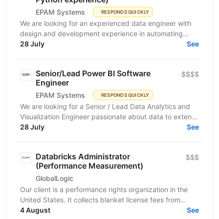
EPAM Systems
RESPONDS QUICKLY
We are looking for an experienced data engineer with
design and development experience in automating
scalable and high-performance data processing
28 July
See
systems...
Senior/Lead Power BI Software
$$$$
Engineer
EPAM Systems
RESPONDS QUICKLY
We are looking for a Senior / Lead Data Analytics and
Visualization Engineer passionate about data to extend
our team of professionals. In this role, you...
28 July
See
Databricks Administrator
$$$
(Performance Measurement)
GlobalLogic
Our client is a performance rights organization in the
United States. It collects blanket license fees from
businesses that use music, entitling those...
4 August
See