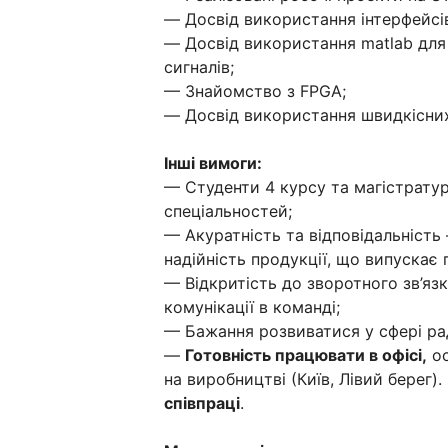
— Досвід використання інтерфейсів 
— Досвід використання matlab для
сигналів;
— Знайомство з FPGA;
— Досвід використання швидкісних 
Інші вимоги:
— Студенти 4 курсу та магістрату
спеціальностей;
— Акуратність та відповідальність
надійність продукції, що випускає
— Відкритість до зворотного зв’яз
комунікації в команді;
— Бажання розвиватися у сфері ра
—
Готовність працювати в офісі,
ос
на виробництві (Київ, Лівий берег)
співпраці
.