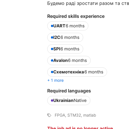
Будемо раді зростати разом та ств
Required skills experience
UART
6 months
I2C
6 months
SPI
6 months
Avalon
6 months
Схемотехніка
6 months
+ 1 more
Required languages
Ukrainian
Native
FPGA, STM32, matlab
The job ad is no longer active