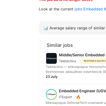
Look at the current
jobs Embedded 
📊
Average salary range of similar 
Similar jobs
Middle/Senior Embedded 
Teletactica
RESPONDS QUICKL
Teletactica — міжнародна технологіч
безпілотних авіаційних комплексів (Б
23 July
Embedded Engineer (UG
🔥
ITExpert
Міжнародна DefenseTech-компанія ш