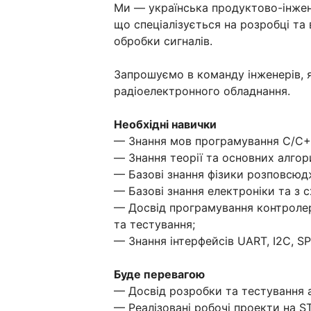
Ми — українська продуктово-інжен
що спеціалізується на розробці та
обробки сигналів.
Запрошуємо в команду інженерів, я
радіоелектронного обладнання.
Необхідні навички
— Знання мов програмування С/C+
— Знання теорії та основних алгор
— Базові знання фізики розповсюд
— Базові знання електроніки та з с
— Досвід програмування контролер
та тестування;
— Знання інтерфейсів UART, I2C, SPI
Буде перевагою
— Досвід розробки та тестування а
— Реалізовані робочі проекти на S