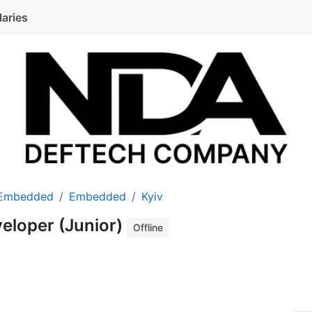
laries
 Embedded
Embedded
Kyiv
loper (Junior)
Offline