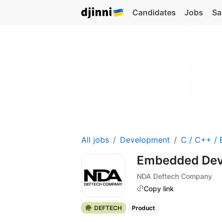
Candidates
Jobs
Sa
All jobs
Development
C / C++ /
Embedded Deve
NDA Deftech Company
Copy link
🪖 DEFTECH
Product