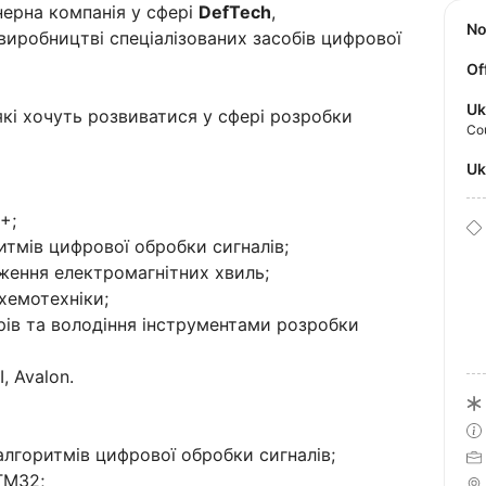
ерна компанія у сфері
DefTech
,
N
 виробництві спеціалізованих засобів цифрової
Of
Uk
кі хочуть розвиватися у сфері розробки
Co
U
+;
итмів цифрової обробки сигналів;
ження електромагнітних хвиль;
хемотехніки;
ів та володіння інструментами розробки
, Avalon.
лгоритмів цифрової обробки сигналів;
TM32;