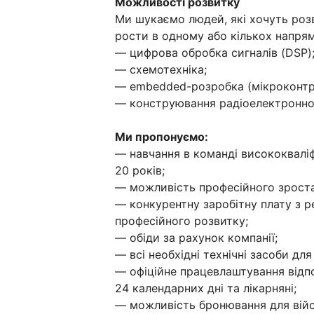
Можливості розвитку
Ми шукаємо людей, які хочуть роз
рости в одному або кількох напрям
— цифрова обробка сигналів (DSP)
— схемотехніка;
— еmbedded-розробка (мікроконтр
— конструювання радіоелектронної
Ми пропонуємо:
— навчання в команді висококваліф
20 років;
— можливість професійного зроста
— конкурентну заробітну плату з 
професійного розвитку;
— обіди за рахунок компанії;
— всі необхідні технічні засоби дл
— офіційне працевлаштування відпо
24 календарних дні та лікарняні;
— можливість бронювання для війс