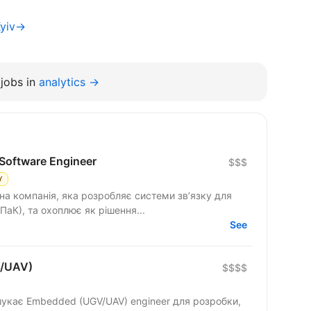
Kyiv→
jobs in
analytics →
Software Engineer
$$$
Y
на компанія, яка розробляє системи зв’язку для
ПаК), та охоплює як рішення...
See
V/UAV)
$$$$
укає Embedded (UGV/UAV) engineer для розробки,