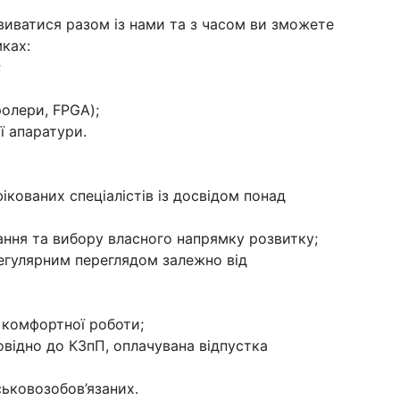
виватися разом із нами та з часом ви зможете
ках:
;
олери, FPGA);
 апаратури.
ікованих спеціалістів із досвідом понад
ння та вибору власного напрямку розвитку;
регулярним переглядом залежно від
я комфортної роботи;
відно до КЗпП, оплачувана відпустка
ьковозобов’язаних.