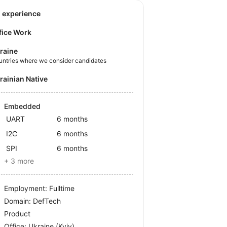
o experience
fice Work
raine
untries where we consider candidates
krainian Native
Embedded
UART
6 months
I2C
6 months
SPI
6 months
+ 3 more
Employment: Fulltime
Domain: DefTech
Product
Office:
Ukraine
(Kyiv)