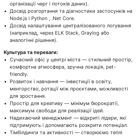
організації черг і потоків даних).
Досвід розгортання та діагностики застосунків на
Node.js і Python , .Net Core.
Досвід налаштування централізованого логування
(наприклад, через ELK Stack, Graylog або
аналогічні рішення).
Культура та переваги:
Сучасний офіс у центрі міста — стильний простір,
комфортна атмосфера, зручна локація, pet-
friendly.
Розвиток і навчання — інвестиції в освіту,
менторство, ротації між проєктами, можливості
для зростання.
Простір для креативу — мінімум бюрократії,
максимум свободи для реалізації ідей.
Надихаючий менеджмент — відкриті лідери, які
підтримують і допомагають розкрити потенціал.
Тімбілдинги та активності — створюємо теплі