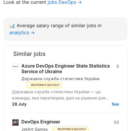
Look at the current
jobs DevOps →
📊
Average salary range of similar jobs in
analytics →
Similar jobs
Azure DevOps Engineer State Statistics
$
Service of Ukraine
Державна служба статистики України
RESPONDS QUICKLY
Державна служба статистики України — це
команда, яка перетворює дані на рішення для
розвитку країни. Ми перебуваємо у процесі
28 July
See
цифрової трансформації:...
DevOps Engineer
$$
JetArt Games
RESPONDS QUICKLY