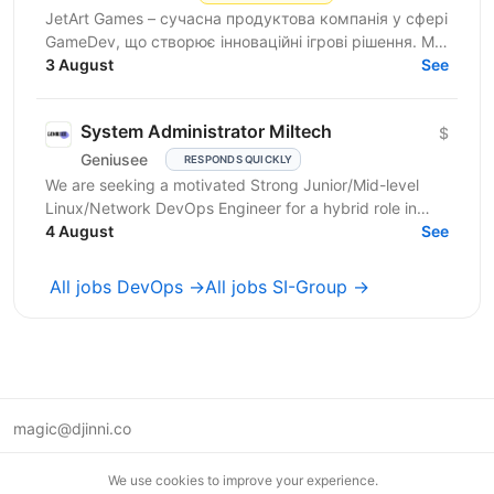
JetArt Games – сучасна продуктова компанія у сфері
GameDev, що створює інноваційні ігрові рішення. Ми
розробляємо високопродуктивні ігрові системи з...
3 August
See
System Administrator Miltech
$
Geniusee
RESPONDS QUICKLY
We are seeking a motivated Strong Junior/Mid-level
Linux/Network DevOps Engineer for a hybrid role in
Kyiv. The project is in the MilTech domain (closed...
4 August
See
All jobs DevOps →
All jobs SI-Group →
magic@djinni.co
Terms of Use
We use cookies to improve your experience.
Suggest an idea