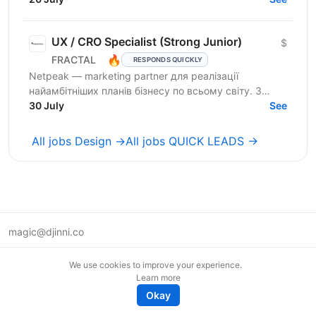
150+...
UX / CRO Specialist (Strong Junior)
$
🔥
FRACTAL
RESPONDS QUICKLY
Netpeak — marketing partner для реалізації
найамбітніших планів бізнесу по всьому світу. З
Netpeak можна більше. Агенція надає повний
30 July
See
спектр...
All jobs Design →
All jobs QUICK LEADS →
magic@djinni.co
Terms of Use
We use cookies to improve your experience.
Suggest an idea
Learn more
Remote tech jobs in Europe
Okay