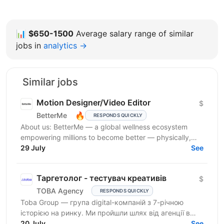
📊
$650-1500
Average salary range of similar
jobs in
analytics →
Similar jobs
Motion Designer/Video Editor
$
🔥
BetterMe
RESPONDS QUICKLY
About us: BetterMe — a global wellness ecosystem
empowering millions to become better — physically,
mentally, and emotionally. We build what makes
29 July
See
people...
Таргетолог - тестувач креативів
$
TOBA Agency
RESPONDS QUICKLY
Toba Group — група digital-компаній з 7-річною
історією на ринку. Ми пройшли шлях від агенції в
Telegram-маркетингу до повноцінної екосистеми:
20 July
See