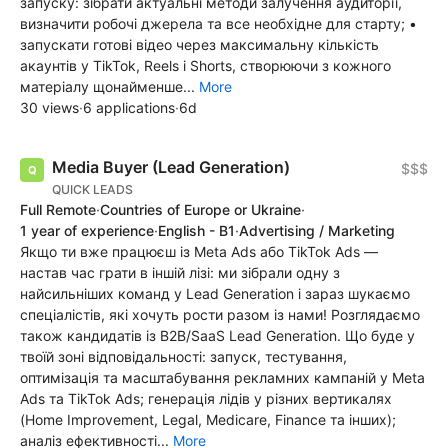
запуску: зібрати актуальні методи залучення аудиторії,
визначити робочі джерела та все необхідне для старту; •
запускати готові відео через максимальну кількість
акаунтів у TikTok, Reels і Shorts, створюючи з кожного
матеріалу щонайменше...
More
30 views
·
6 applications
·
6d
Media Buyer (Lead Generation)
$$$
QUICK LEADS
Full Remote
·
Countries of Europe or Ukraine
·
1 year of experience
·
English - B1
·
Advertising / Marketing
Якщо ти вже працюєш із Meta Ads або TikTok Ads —
настав час грати в іншій лізі: ми зібрали одну з
найсильніших команд у Lead Generation і зараз шукаємо
спеціалістів, які хочуть рости разом із нами! Розглядаємо
також кандидатів із B2B/SaaS Lead Generation. Що буде у
твоїй зоні відповідальності: запуск, тестування,
оптимізація та масштабування рекламних кампаній у Meta
Ads та TikTok Ads; генерація лідів у різних вертикалях
(Home Improvement, Legal, Medicare, Finance та інших);
аналіз ефективності...
More