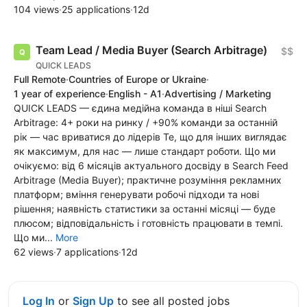
104 views
·
25 applications
·
12d
Team Lead / Media Buyer (Search Arbitrage)
$$
QUICK LEADS
Full Remote
·
Countries of Europe or Ukraine
·
1 year of experience
·
English - A1
·
Advertising / Marketing
QUICK LEADS — єдина медійна команда в ніші Search
Arbitrage: 4+ роки на ринку / +90% команди за останній
рік — час вриватися до лідерів Те, що для інших виглядає
як максимум, для нас — лише стандарт роботи. Що ми
очікуємо: від 6 місяців актуального досвіду в Search Feed
Arbitrage (Media Buyer); практичне розуміння рекламних
платформ; вміння генерувати робочі підходи та нові
рішення; наявність статистики за останні місяці — буде
плюсом; відповідальність і готовність працювати в темпі.
Що ми...
More
62 views
·
7 applications
·
12d
Log In
or
Sign Up
to see all posted jobs