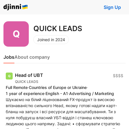
Sign Up
QUICK LEADS
Joined in 2024
Jobs
About company
Head of UBT
$$$$
QUICK LEADS
Full Remote
·
Countries of Europe or Ukraine
·
1 year of experience
·
English - A1
·
Advertising / Marketing
Шукаємо на білий ліцензований FX-продукт із високою
впізнаваністю сильного Head, якому готові надати карт-
бланш на запуск і всі ресурси для масштабування. Ти з
нуля побудуєш власний УБТ-відділ і станеш ключовою
людиною цього напряму. Задачі: • сформувати стратегію