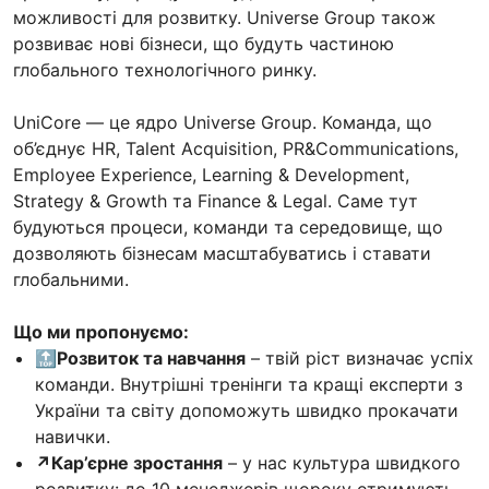
можливості для розвитку. Universe Group також
розвиває нові бізнеси, що будуть частиною
глобального технологічного ринку.
UniCore — це ядро Universe Group. Команда, що
об’єднує HR, Talent Acquisition, PR&Communications,
Employee Experience, Learning & Development,
Strategy & Growth та Finance & Legal. Саме тут
будуються процеси, команди та середовище, що
дозволяють бізнесам масштабуватись і ставати
глобальними.
Що ми пропонуємо:
🔝Розвиток та навчання
– твій ріст визначає успіх
команди. Внутрішні тренінги та кращі експерти з
України та світу допоможуть швидко прокачати
навички.
↗️Кар’єрне зростання
– у нас культура швидкого
розвитку: до 10 менеджерів щороку отримують