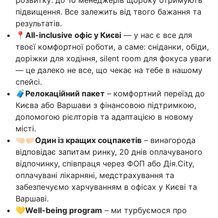
підвищення. Все залежить від твого бажання та
результатів.
📍All-inclusive офіс у Києві
— у нас є все для
твоєї комфортної роботи, а саме: сніданки, обіди,
доріжки для ходіння, silent room для фокуса уваги
— це далеко не все, що чекає на тебе в нашому
спейсі.
🧳Релокаційний пакет
– комфортний переїзд до
Києва або Варшави з фінансовою підтримкою,
допомогою рієлторів та адаптацією в новому
місті.
🤜🏻🤛🏻Один із кращих соцпакетів
– винагорода
відповідає запитам ринку, 20 днів оплачуваного
відпочинку, співпраця через ФОП або Дія.City,
оплачувані лікарняні, медстрахування та
забезпечуємо харчуванням в офісах у Києві та
Варшаві.
💛Well-being program
– ми турбуємося про