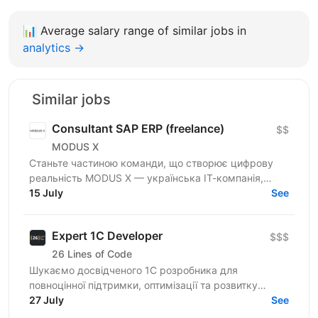
📊
Average salary range of similar jobs in
analytics →
Similar jobs
Consultant SAP ERP (freelance)
$$
MODUS X
Станьте частиною команди, що створює цифрову
реальність MODUS X — українська ІТ-компанія,
команда 800+ досвідчених спеціалістів —
15 July
See
розширюємо горизонти...
Expert 1C Developer
$$$
26 Lines of Code
Шукаємо досвідченого 1С розробника для
повноцінної підтримки, оптимізації та розвитку
систем автоматизації бізнесу на стороні нашого
27 July
See
клієнта. Роль...