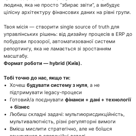
людина, яка не просто “збирає звіти”, а вибудує
цілісну архітектуру фінансових даних на рівні групи.
Твоя місія — створити single source of truth для
управлінських рішень: від дизайну процесів в ERP до
побудови прозорої, автоматизованої системи
репортингу, яка не ламається зі зростанням
масштабу.
Формат роботи — hybrid (Київ).
Тобі точно до нас, якщо ти:
Хочеш
будувати систему з нуля
, а не
підтримувати legacy-процеси
Готовий/а поєднувати
фінанси + дані + технології
+ бізнес
Любиш складні задачі: мультиюрисдикційність,
мультивалютність, різні регуляторні вимоги
Вмієш мислити стратегічно, але не боїшся
зануритися в операційні деталі