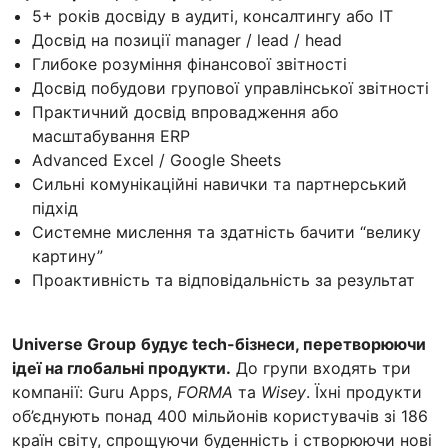
5+ років досвіду в аудиті, консалтингу або IT
Досвід на позиції manager / lead / head
Глибоке розуміння фінансової звітності
Досвід побудови групової управлінської звітності
Практичний досвід впровадження або
масштабування ERP
Advanced Excel / Google Sheets
Сильні комунікаційні навички та партнерський
підхід
Системне мислення та здатність бачити “велику
картину”
Проактивність та відповідальність за результат
Universe Group
будує tech-бізнеси, перетворюючи
ідеї на глобальні продукти.
До групи входять три
компанії: Guru Apps,
FORMA
та
Wisey
. Їхні продукти
об’єднують понад 400 мільйонів користувачів зі 186
країн світу, спрощуючи буденність і створюючи нові