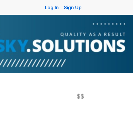
Log In
Sign Up
$$