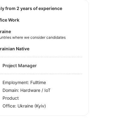
nly from 2 years of experience
fice Work
raine
untries where we consider candidates
krainian Native
Project Manager
Employment: Fulltime
Domain: Hardware / IoT
Product
Office:
Ukraine
(Kyiv)