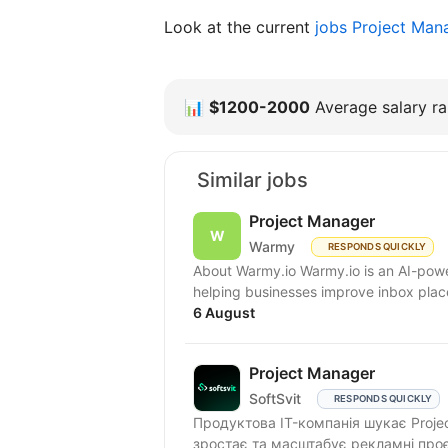
Look at the current
jobs Project Man
📊
$1200-2000
Average salary ra
Similar jobs
Project Manager
Warmy
RESPONDS QUICKLY
About Warmy.io Warmy.io is an AI-powe
helping businesses improve inbox place
6 August
Project Manager
SoftSvit
RESPONDS QUICKLY
Продуктова IT-компанія шукає Proje
зростає та масштабує рекламні проє