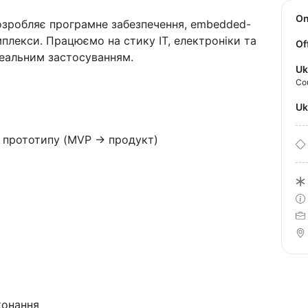
O
озробляє програмне забезпечення, embedded-
плекси. Працюємо на стику IT, електроніки та
Of
реальним застосуванням.
Uk
Co
U
до прототипу (MVP → продукт)
конання