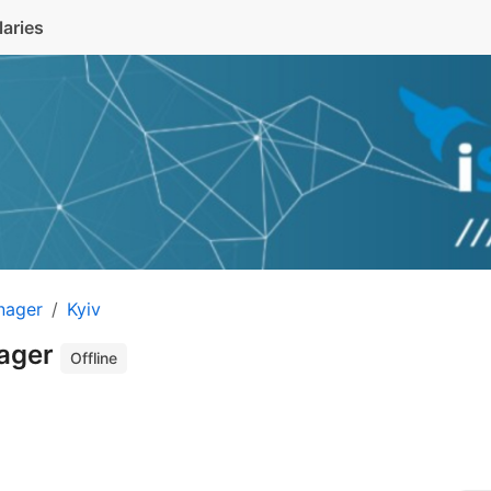
laries
nager
Kyiv
nager
Offline