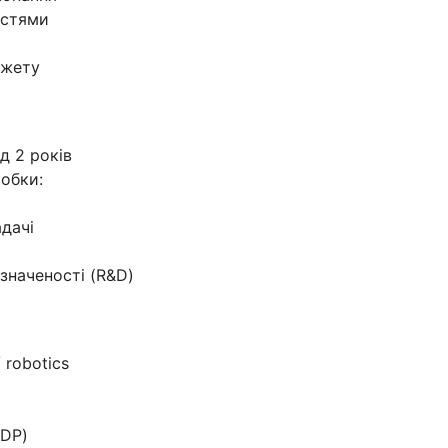
остями
джету
ід 2 років
обки:
дачі
значеності (R&D)
 robotics
UDP)