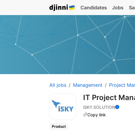
Candidates
Jobs
Sa
All jobs
Management
Project Ma
IT Project Ma
iSKY.SOLUTION
Copy link
Product