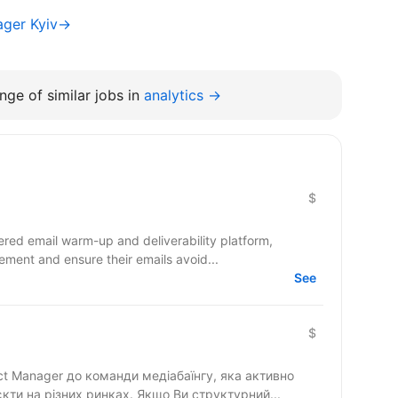
ager Kyiv→
nge of similar jobs in
analytics →
$
red email warm-up and deliverability platform,
ment and ensure their emails avoid...
See
$
ct Manager до команди медіабаїнгу, яка активно
кти на різних ринках. Якщо Ви структурний...