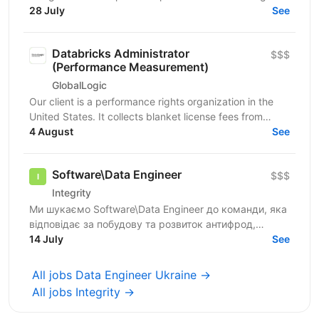
scalable and high-performance data processing
28 July
See
systems...
Databricks Administrator
$$$
(Performance Measurement)
GlobalLogic
Our client is a performance rights organization in the
United States. It collects blanket license fees from
businesses that use music, entitling those...
4 August
See
Software\Data Engineer
$$$
Integrity
Ми шукаємо Software\Data Engineer до команди, яка
відповідає за побудову та розвиток антифрод,
AML,KYC, ETL-процесів і потоків даних для
14 July
See
звітності,...
All jobs Data Engineer Ukraine →
All jobs Integrity →