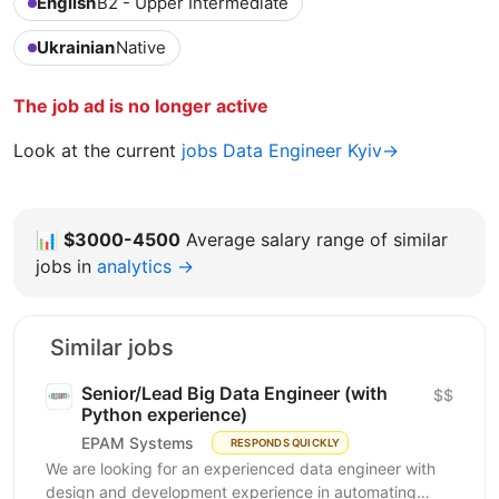
English
B2 - Upper Intermediate
Ukrainian
Native
The job ad is no longer active
Look at the current
jobs Data Engineer Kyiv→
📊
$3000-4500
Average salary range of similar
jobs in
analytics →
Similar jobs
Senior/Lead Big Data Engineer (with
$$
Python experience)
EPAM Systems
RESPONDS QUICKLY
We are looking for an experienced data engineer with
design and development experience in automating