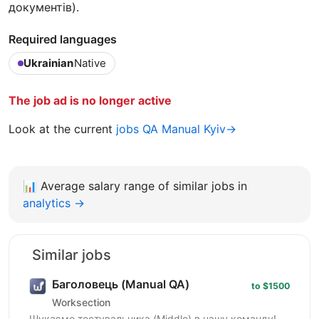
документів).
Required languages
Ukrainian
Native
The job ad is no longer active
Look at the current
jobs QA Manual Kyiv→
📊
Average salary range of similar jobs in
analytics →
Similar jobs
Баголовець (Manual QA)
to $1500
Worksection
Шукаємо тестувальника (Middle) в нашу команду!