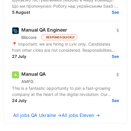
Що ми пропонуємо: Роботу над українським SaaS-
продуктом, яким користуються тисячі команд і який
5 August
See
постійно...
Manual QA Engineer
$
Bliscore
RESPONDS QUICKLY
📍 Important: we are hiring in Lviv only. Candidates
from other cities are not considered. Responsibilities
Perform manual testing of web...
27 July
See
Manual QA
$
AMFG
This is a fantastic opportunity to join a fast-growing
company at the heart of the digital revolution. Our
software product is revolutionising manufacturing...
24 July
See
All jobs QA Ukraine →
All jobs Eleven →