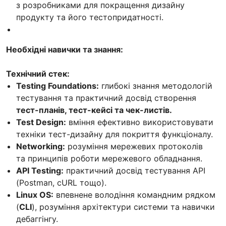
з розробниками для покращення дизайну
продукту та його тестопридатності.
Необхідні навички та знання:
Технічний стек:
Testing Foundations:
глибокі знання методологій
тестування та практичний досвід створення
тест-планів, тест-кейсі та чек-листів.
Test Design:
вміння ефективно використовувати
техніки тест-дизайну для покриття функціоналу.
Networking:
розуміння мережевих протоколів
та принципів роботи мережевого обладнання.
API Testing:
практичний досвід тестування API
(Postman, cURL тощо).
Linux OS:
впевнене володіння командним рядком
(
CLI
), розуміння архітектури системи та навички
дебаггінгу.