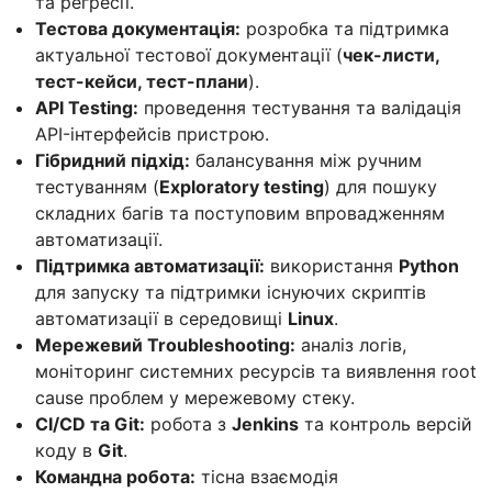
та регресії.
Тестова документація:
розробка та підтримка
актуальної тестової документації (
чек-листи,
тест-кейси, тест-плани
).
API Testing:
проведення тестування та валідація
API-інтерфейсів пристрою.
Гібридний підхід:
балансування між ручним
тестуванням (
Exploratory testing
) для пошуку
складних багів та поступовим впровадженням
автоматизації.
Підтримка автоматизації:
використання
Python
для запуску та підтримки існуючих скриптів
автоматизації в середовищі
Linux
.
Мережевий Troubleshooting:
аналіз логів,
моніторинг системних ресурсів та виявлення root
cause проблем у мережевому стеку.
CI/CD та Git:
робота з
Jenkins
та контроль версій
коду в
Git
.
Командна робота:
тісна взаємодія