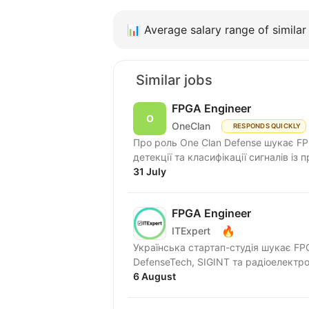
📊
Average salary range of similar 
Similar jobs
FPGA Engineer
OneClan
RESPONDS QUICKLY
Про роль One Clan Defense шукає FP
детекції та класифікації сигналів із п
31 July
FPGA Engineer
🔥
ITExpert
Українська стартап-студія шукає FP
DefenseTech, SIGINT та радіоелектро
6 August