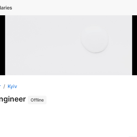
laries
r
Kyiv
ngineer
Offline