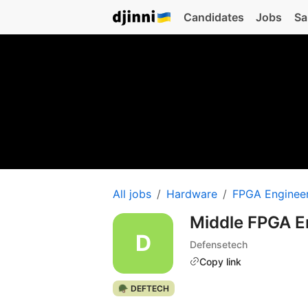
Candidates
Jobs
Sa
All jobs
Hardware
FPGA Enginee
Middle FPGA E
Defensetech
Copy link
🪖 DEFTECH