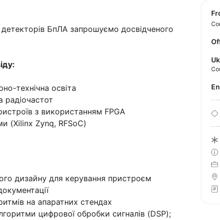
f
Con
 детекторів БпЛА запрошуємо досвідченого
Of
Uk
іду:
Co
E
рно-технічна освіта
а радіочастот
ристроїв з використанням FPGA
 (Xilinx Zynq, RFSoC)
ого дизайну для керування пристроєм
документації
итмів на апаратних стендах
лгоритми цифрової обробки сигналів (DSP);