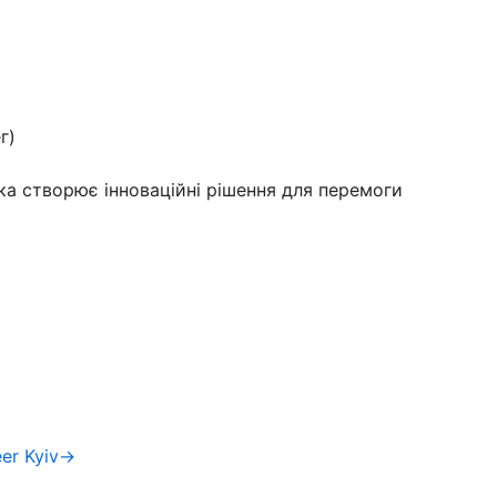
г)
а створює інноваційні рішення для перемоги
eer Kyiv→