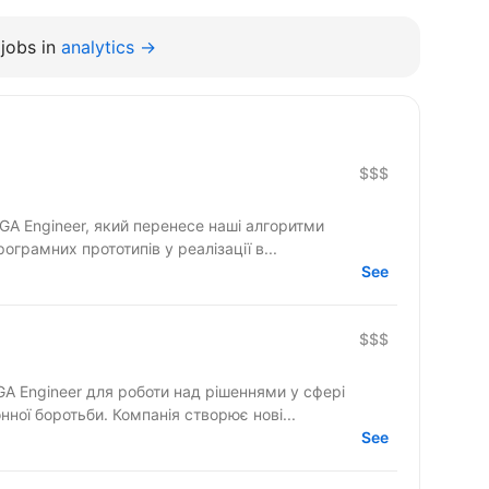
jobs in
analytics →
$$$
GA Engineer, який перенесе наші алгоритми
рограмних прототипів у реалізації в...
See
$$$
GA Engineer для роботи над рішеннями у сфері
нної боротьби. Компанія створює нові...
See