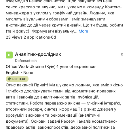
взаємодії з нашою спільнотою. Щоб пакувати всі наші
сенси красиво та влучно, ми шукаємо в команду Контент-
менеджера з ухилом у графічний дизайн. Людину, яка
мислить візуальними образами і вміє зменшувати
дистанцію до дії через крутий дизайн. Що ти будеш робити
(твій фокус): Формувати візуальну...
More
23 views
·
2 applications
·
6d
Аналітик-дослідник
$
Defensetech
Office Work
·
Ukraine
(Kyiv)
·
1 year of experience
·
English - None
🪖 DEFTECH
Опис вакансії Привіт! Ми шукаємо людину, яка вміє якісно
і глибоко досліджувати теми: від нормативно-правових
актів і законів до аналітичних звітів, публікацій,
статистики. Робота переважно якісна — глибинні інтерв'ю,
вторинний ресерч, синтез інформації з різних джерел у
зрозумілі висновки та рекомендації (аналітичні
документи). Основні задачі Ресерч і аналіз нормативно-
правових актів, законопроєктів, державної політики за