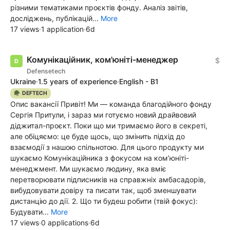
різними тематиками проєктів фонду. Аналіз звітів,
досліджень, публікацій...
More
17 views
·
1 application
·
6d
Комунікаційник, ком'юніті-менеджер
$
Defensetech
Ukraine
·
1.5 years of experience
·
English - B1
🪖 DEFTECH
Опис вакансії Привіт! Ми — команда благодійного фонду
Сергія Притули, і зараз ми готуємо новий драйвовий
діджитал-проєкт. Поки що ми тримаємо його в секреті,
але обіцяємо: це буде щось, що змінить підхід до
взаємодії з нашою спільнотою. Для цього продукту ми
шукаємо Комунікаційника з фокусом на ком’юніті-
менеджмент. Ми шукаємо людину, яка вміє
перетворювати підписників на справжніх амбасадорів,
вибудовувати довіру та писати так, щоб зменшувати
дистанцію до дії. 2. Що ти будеш робити (твій фокус):
Будувати...
More
17 views
·
0 applications
·
6d