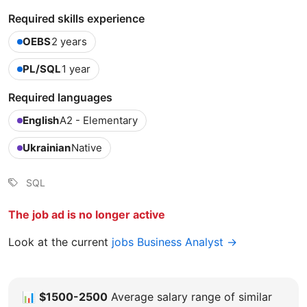
Required skills experience
OEBS
2 years
PL/SQL
1 year
Required languages
English
A2 - Elementary
Ukrainian
Native
SQL
The job ad is no longer active
Look at the current
jobs Business Analyst →
📊
$1500-2500
Average salary range of similar