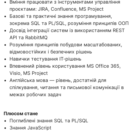
Вміння працювати з інструментами управління
проєктами: JIRA, Confluence, MS Project
Базові та практичні знання програмування,
зокрема SQL та PL/SQL, розуміння принципів ООП
Досвід інтеграції систем із використанням REST
API та RabbitMQ
Розуміння принципів побудови масштабованих,
відмовостійких і безпечних рішень
Навички тестування ІТ-рішень
Впевнений рівень користування MS Office 365,
Visio, MS Project
Англійська мова — рівень, достатній для
спілкування, читання та письмової комунікації в
межах робочих задач
Плюсом стане
Поглиблені знання SQL та PL/SQL
Знання JavaScript