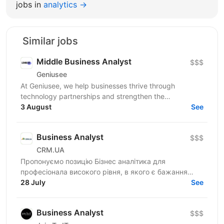
jobs in
analytics →
Similar jobs
Middle Вusiness Аnalyst
$$$
Geniusee
At Geniusee, we help businesses thrive through
technology partnerships and strengthen the
engineering community by sharing knowledge and
3 August
See
creating...
Business Analyst
$$$
CRM.UA
Пропонуємо позицію Бізнес аналітика для
професіонала високого рівня, в якого є бажання
створювати унікальні продукти для найбільших
28 July
See
національних компаній...
Business Analyst
$$$