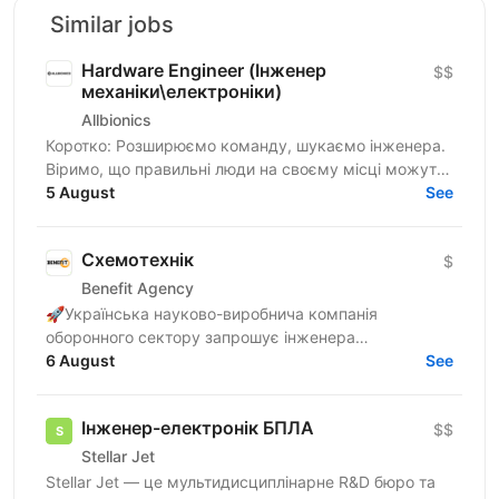
Similar jobs
Hardware Engineer (Інженер
$$
механіки\електроніки)
Allbionics
Коротко: Розширюємо команду, шукаємо інженера.
Віримо, що правильні люди на своєму місці можуть
зробити все що потрібно, особливо якщо їм не
5 August
See
заважати....
Схемотехнік
$
Benefit Agency
🚀Українська науково-виробнича компанія
оборонного сектору запрошує інженера
схемотехніка до команди в київський офіс.
6 August
See
Бронювання від мобілізації — з першого...
Інженер-електронік БПЛА
$$
Stellar Jet
Stellar Jet — це мультидисциплінарне R&D бюро та