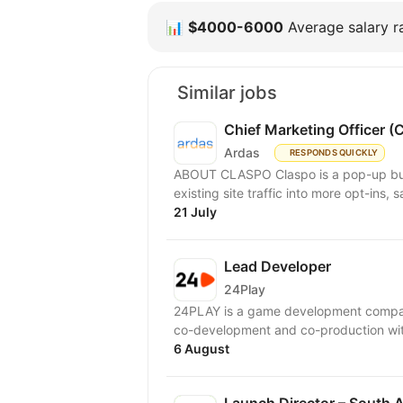
📊
$4000-6000
Average salary ra
Similar jobs
Chief Marketing Officer 
Ardas
RESPONDS QUICKLY
ABOUT CLASPO Claspo is a pop-up bui
existing site traffic into more opt-ins, 
21 July
Lead Developer
24Play
24PLAY is a game development compan
6 August
Launch Director – South A