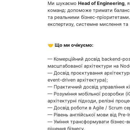
Ми шукаємо
Head of Engineering
, 
команд: допоможе тримати баланс 
та реальними бізнес-пріоритетами.
експертизу, системне мислення та 
🤝 Що ми очікуємо:
— Комерційний досвід backend-роз
масштабованої архітектури на Node.
— Досвід проєктування архітектури
event-driven архітектура);
— Практичний досвід управління к
— Розуміння мобільної розробки (iOS
архітектурні підходи, релізні проце
— Досвід роботи в Agile / Scrum с
— Рівень англійської мови від Pre-I
— Уміння трансформувати бізнес-ви
рішення бізнесу.