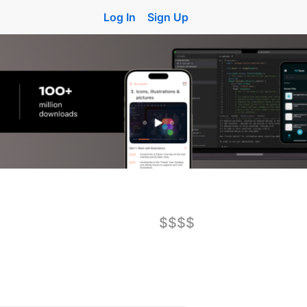
Log In
Sign Up
$$$$