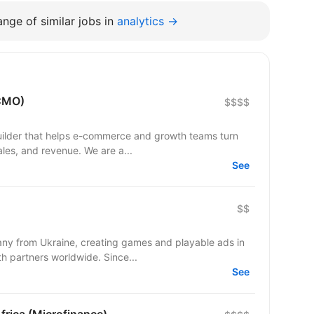
nge of similar jobs in
analytics →
(CMO)
$$$$
lder that helps e-commerce and growth teams turn
sales, and revenue. We are a...
See
$$
y from Ukraine, creating games and playable ads in
co-development and co-production with partners worldwide. Since...
See
frica (Microfinance)