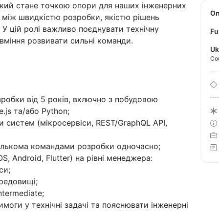
який стане точкою опори для наших інженерних
O
між швидкістю розробки, якістю рішень
 У цій ролі важливо поєднувати технічну
Fu
вміння розвивати сильні команди.
Uk
Co
робки від 5 років, включно з побудовою
js та/або Python;
 систем (мікросервіси, REST/GraphQL API,
ількома командами розробки одночасно;
, Android, Flutter) на рівні менеджера:
си;
ередовищі;
ntermediate;
моги у технічні задачі та пояснювати інженерні