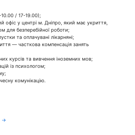
0.00 / 17-19.00);
 офіс у центрі м. Дніпро, який має укриття,
ом для безперебійної роботи;
устки та оплачувані лікарняні;
иття — часткова компенсація занять
их курсів та вивчення іноземних мов;
цій із психологом;
му;
 чесну комунікацію.
f →