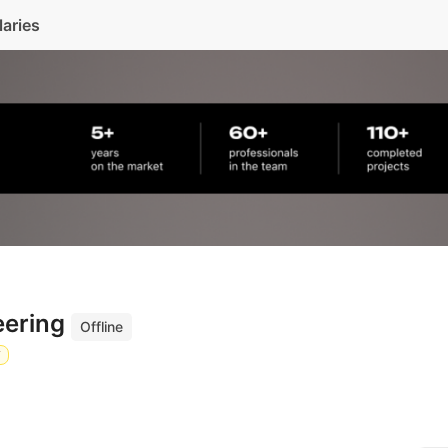
laries
eering
Offline
Y