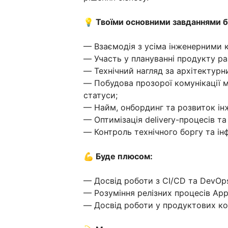
💡 Твоїми основними завданнями б
— Взаємодія з усіма інженерними ко
— Участь у плануванні продукту ра
— Технічний нагляд за архітектурн
— Побудова прозорої комунікації м
статуси;
— Найм, онбординг та розвиток інж
— Оптимізація delivery-процесів та
— Контроль технічного боргу та ін
💪 Буде плюсом:
— Досвід роботи з CI/CD та DevOp
— Розуміння релізних процесів App 
— Досвід роботи у продуктових ко