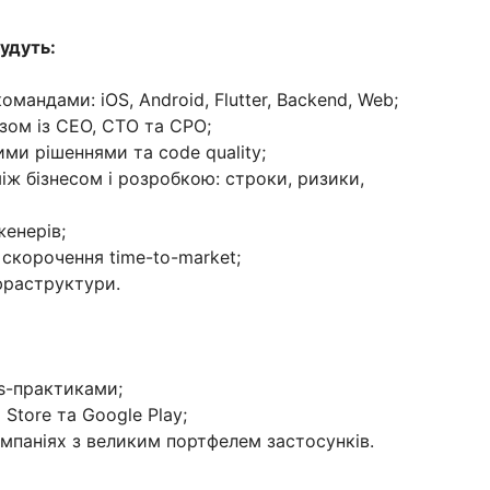
удуть:
мандами: iOS, Android, Flutter, Backend, Web;
зом із CEO, CTO та CPO;
ими рішеннями та code quality;
іж бізнесом і розробкою: строки, ризики,
енерів;
 скорочення time-to-market;
фраструктури.
s-практиками;
Store та Google Play;
мпаніях з великим портфелем застосунків.