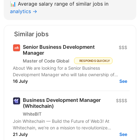
📊
Average salary range of similar jobs in
analytics →
Similar jobs
Senior Business Development
$$$
Manager
Master of Code Global
RESPONDS QUICKLY
About We are looking for a Senior Business
Development Manager who will take ownership of
revenue generation from the moment a qualified lead
16 July
See
enters the...
Business Development Manager
$$$$
(Whitechain)
WhiteBIT
Join Whitechain — Build the Future of Web3! At
Whitechain, we’re on a mission to revolutionize
blockchain, smart contracts, and cryptography. As part
21 July
See