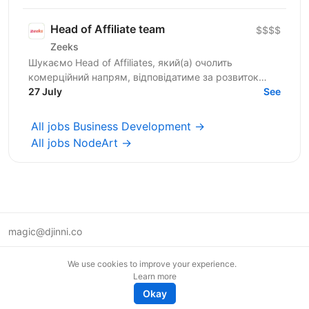
of...
Head of Affiliate team
$$$$
Zeeks
Шукаємо Head of Affiliates, який(а) очолить
комерційний напрям, відповідатиме за розвиток
партнерської мережі, масштабування revenue та
27 July
See
формування стратегії...
All jobs Business Development →
All jobs NodeArt →
magic@djinni.co
Terms of Use
We use cookies to improve your experience.
Suggest an idea
Learn more
Remote tech jobs in Europe
Okay