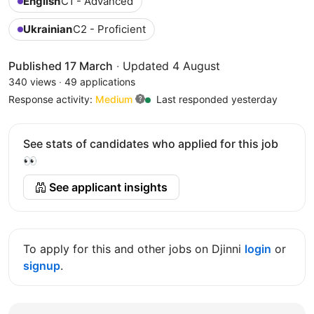
English
C1 - Advanced
Ukrainian
C2 - Proficient
Published 17 March
·
Updated 4 August
340 views
·
49 applications
Response activity:
Medium
Last responded yesterday
See stats of candidates who applied for this job
👀
See applicant insights
To apply for this and other jobs on Djinni
login
or
signup
.