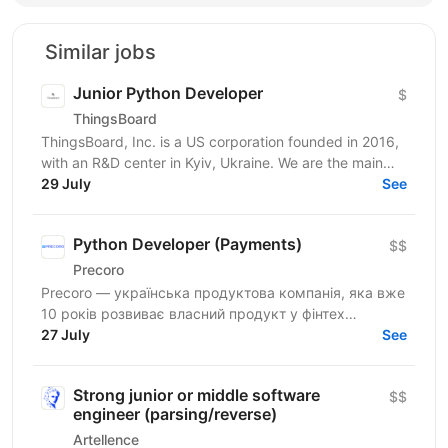
Similar jobs
Junior Python Developer
$
ThingsBoard
ThingsBoard, Inc. is a US corporation founded in 2016,
with an R&D center in Kyiv, Ukraine. We are the main
contributors and maintainers of the ThingsBoard...
29 July
See
Python Developer (Payments)
$$
Precoro
Precoro — українська продуктова компанія, яка вже
10 років розвиває власний продукт у фінтех
напрямку. Ми допомагаємо компаніям оптимізувати
27 July
See
та...
Strong junior or middle software
$$
engineer (parsing/reverse)
Artellence