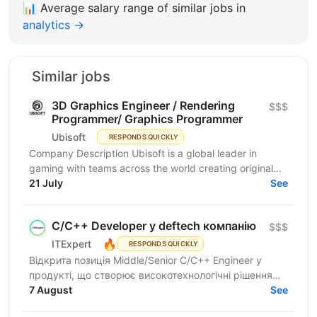
📊
Average salary range of similar jobs in
analytics →
Similar jobs
3D Graphics Engineer / Rendering
$$$
Programmer/ Graphics Programmer
Ubisoft
RESPONDS QUICKLY
Company Description Ubisoft is a global leader in
gaming with teams across the world creating original
and memorable gaming experiences, from Assassin’s...
21 July
See
C/C++ Developer у deftech компанію
$$$
🔥
ITExpert
RESPONDS QUICKLY
Відкрита позиція Middle/Senior C/C++ Engineer у
продукті, що створює високотехнологічні рішення
для оборони. Ця роль — для тих, хто хоче
7 August
See
працювати з...