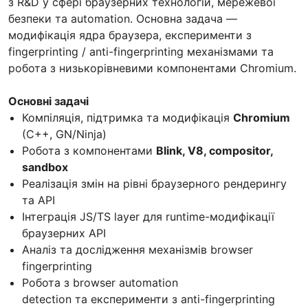
з R&D у сфері браузерних технологій, мережевої
безпеки та automation. Основна задача —
модифікація ядра браузера, експерименти з
fingerprinting / anti-fingerprinting механізмами та
робота з низькорівневими компонентами Chromium.
Основні задачі
Компіляція, підтримка та модифікація
Chromium
(C++, GN/Ninja)
Робота з компонентами
Blink, V8, compositor,
sandbox
Реалізація змін на рівні браузерного рендерингу
та API
Інтеграція JS/TS layer для runtime-модифікації
браузерних API
Аналіз та дослідження механізмів browser
fingerprinting
Робота з browser automation
detection та експерименти з anti-fingerprinting