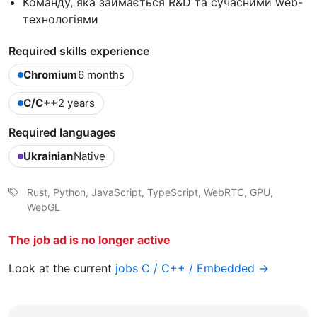
Команду, яка займається R&D та сучасними web-
технологіями
Required skills experience
Chromium
6 months
C/C++
2 years
Required languages
Ukrainian
Native
Rust, Python, JavaScript, TypeScript, WebRTC, GPU,
WebGL
The job ad is no longer active
Look at the current
jobs C / C++ / Embedded →