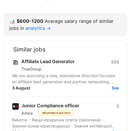
📊
$600-1200
Average salary range of similar
jobs in
analytics →
Similar jobs
Affiliate Lead Generator
$$$
TrueGroup
We are launching a new, standalone direction focused
on affiliate lead generation and partner networking.
This is not a classic Affiliate Manager role. The...
3 August
See
Junior Compliance officer
$
Adwa
RESPONDS QUICKLY
Вимоги: - Вища юридична освіта (закінчена) -
Знання основ юриспруденції - Знання англійської