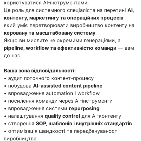
користуватися AI-інструментами.
Це роль для системного спеціаліста на перетині
AI,
контенту, маркетингу та операційних процесів
,
який уміє перетворювати виробництво контенту на
керовану та масштабовану систему
.
Якщо ви мислите не окремими генераціями, а
pipeline, workflow та ефективністю команди
— вам
до нас.
Ваша зона відповідальності:
• аудит поточного контент-процесу
• побудова
AI-assisted content pipeline
• впровадження automation і workflow
• посилення команди через AI-інструменти
• впровадження системи
repurposing
• налаштування
quality control
для AI-контенту
• створення
SOP, шаблонів і внутрішніх стандартів
• оптимізація швидкості та передбачуваності
виробництва