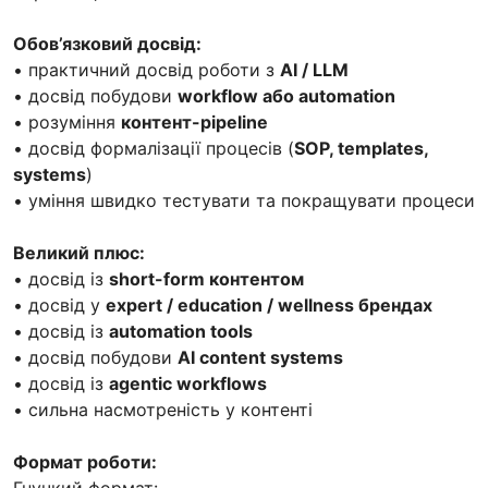
Обов’язковий досвід:
• практичний досвід роботи з
AI / LLM
• досвід побудови
workflow або automation
• розуміння
контент-pipeline
• досвід формалізації процесів (
SOP, templates,
systems
)
• уміння швидко тестувати та покращувати процеси
Великий плюс:
• досвід із
short-form контентом
• досвід у
expert / education / wellness брендах
• досвід із
automation tools
• досвід побудови
AI content systems
• досвід із
agentic workflows
• сильна насмотреність у контенті
Формат роботи:
Гнучкий формат: