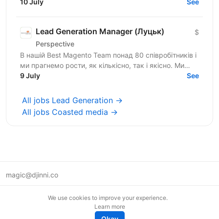
мови не нижче (Intermediate) – усний, письмовий,
10 July
See
розмовний -...
Lead Generation Manager (Луцьк)
$
Perspective
В нашій Best Magento Team понад 80 співробітників і
ми прагнемо рости, як кількісно, так і якісно. Ми
націлені на пошук enterprise клієнтів в Європі та...
9 July
See
All jobs Lead Generation →
All jobs Coasted media →
magic@djinni.co
Terms of Use
We use cookies to improve your experience.
Suggest an idea
Learn more
Remote tech jobs in Europe
Okay