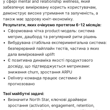
у сфері mental and relationship wellness, який
забезпечує вимірювану користь користувачам,
демонструє високе утримання та залученість, а
також має здорову юніт-економіку.
Результати, яких очікуємо протягом 6-12 місяців:
Сформована чітка product-модель: система
метрик, дашборд та регулярний ритм рішень
Вибудувана стабільна експериментальна система:
безперервний пайплайн тестів, частина з яких
дала вимірюваний uplift
Є позитивна динаміка якості продуктового
досвіду, що підтверджується метриками:
зниження churn, зростання ARPU
Delivery-команда працює системно й
прогнозовано
Твої майбутні задачі:
Визначити North Star, ключові драйвери
зростання (activation, engagement, retention,