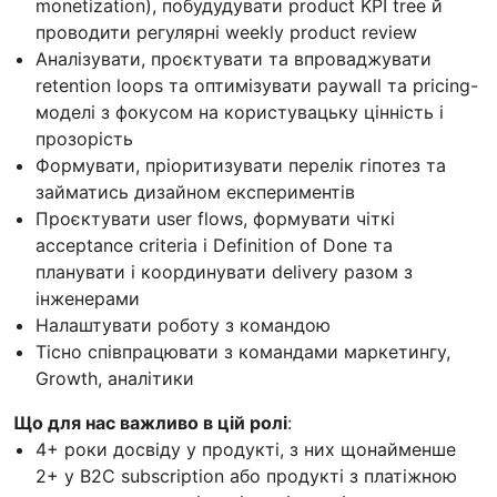
monetization), побудудувати product KPI tree й
проводити регулярні weekly product review
Аналізувати, проєктувати та впроваджувати
retention loops та оптимізувати paywall та pricing-
моделі з фокусом на користувацьку цінність і
прозорість
Формувати, пріоритизувати перелік гіпотез та
займатись дизайном експериментів
Проєктувати user flows, формувати чіткі
acceptance criteria і Definition of Done та
планувати і координувати delivery разом з
інженерами
Налаштувати роботу з командою
Тісно співпрацювати з командами маркетингу,
Growth, аналітики
Що для нас важливо в цій ролі
:
4+ роки досвіду у продукті, з них щонайменше
2+ у B2C subscription або продукті з платіжною