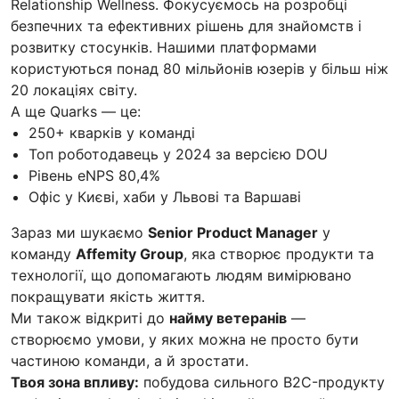
Relationship Wellness. Фокусуємось на розробці
безпечних та ефективних рішень для знайомств і
розвитку стосунків. Нашими платформами
користуються понад 80 мільйонів юзерів у більш ніж
20 локаціях світу.
А ще Quarks — це:
250+ кварків у команді
Топ роботодавець у 2024 за версією DOU
Рівень eNPS 80,4%
Офіс у Києві, хаби у Львові та Варшаві
Зараз ми шукаємо
Senior Product Manager
у
команду
Affemity Group
, яка створює продукти та
технології, що допомагають людям вимірювано
покращувати якість життя.
Ми також відкриті до
найму ветеранів
—
створюємо умови, у яких можна не просто бути
частиною команди, а й зростати.
Твоя зона впливу:
побудова сильного B2C-продукту