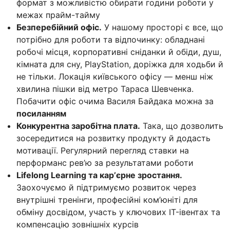
формат з можливістю обирати години роботи у
межах прайм-тайму
Безперебійний офіс.
У нашому просторі є все, що
потрібно для роботи та відпочинку: обладнані
робочі місця, корпоративні сніданки й обіди, душ,
кімната для сну, PlayStation, доріжка для ходьби й
не тільки. Локація київського офісу — менш ніж
хвилина пішки від метро Тараса Шевченка.
Побачити офіс очима Василя Байдака можна за
посиланням
Конкурентна заробітна плата.
Така, що дозволить
зосередитися на розвитку продукту й додасть
мотивації. Регулярний перегляд ставки на
перформанс рев’ю за результатами роботи
Lifelong Learning та карʼєрне зростання.
Заохочуємо й підтримуємо розвиток через
внутрішні тренінги, професійні ком’юніті для
обміну досвідом, участь у ключових IT-івентах та
компенсацію зовнішніх курсів