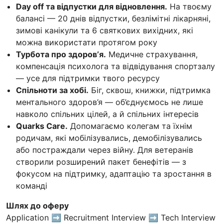
Day off та відпустки для відновлення.
На твоєму
балансі — 20 днів відпустки, безлімітні лікарняні,
зимові канікули та 6 святкових вихідних, які
можна використати протягом року
Турбота про здоровʼя.
Медичне страхування,
компенсація психолога та відвідування спортзалу
— усе для підтримки твого ресурсу
Спільноти за хобі.
Біг, сквош, книжки, підтримка
ментального здоров’я — об’єднуємось не лише
навколо спільних цілей, а й спільних інтересів
Quarks Care.
Допомагаємо колегам та їхнім
родичам, які мобілізувались, демобілізувались
або постраждали через війну. Для ветеранів
створили розширений пакет бенефітів — з
фокусом на підтримку, адаптацію та зростання в
команді
Шлях до оферу
Application ➡️ Recruitment Interview ➡️ Tech Interview