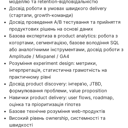
моделлю та retention-відповідальністю
Досвід роботи в умовах швидкого delivery
(стартапи, growth-команди)
Досвід проведення A/B тестування та прийняття
продуктових рішень на основі даних
Базова експертиза в product analytics: робота з
когортами, сегментацією, базове володіння SQL
або аналогічними інструментами, досвід роботи з
Amplitude / Mixpanel / GA4
Розуміння experiment design: метрики,
інтерпретація, статистична грамотність на
практичному рівні
Досвід product discovery: інтерв’ю, JTBD,
формулювання проблеми, value proposition
Навички product delivery: user flows, roadmap,
оцінка та пріоритизація гіпотез
Базове технічне розуміння web-продуктів
Високий рівень ownership, системності та
швидкості