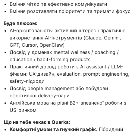
Вміння чітко та ефективно комунікувати
Вміння розставляти пріоритети та тримати фокус
Буде плюсом:
AI-орієнтованість: активний інтерес і практичне
використання AI-інструментів (Claude, Gemini,
GPT, Cursor, OpenClaw)
Досвід у доменах mental wellness / coaching /
education / habit-forming products
Практичний досвід роботи з AI assistant / LLM-
фічами: UX-дизайн, evaluation, prompt engineering,
safety-підходи
Досвід people management або побудови
ефективної delivery-пари
Англійська мова на рівні B2+ впевненої роботи з
US-ринком
Що на тебе чекає в Quarks:
Комфортні умови та гнучкий графік.
Гібридний