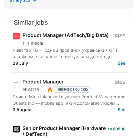
Similar jobs
Product Manager (AdTech/Big Data)
$$$$
1+1 media
Київстар ТБ — одна з провідних українських ОТТ-
платформ, яка надає користувачам доступ до
телебачення, фільмів, серіалів, спортивного та
29 July
See
дитячого контенту...
Product Manager
$$$$
🔥
FRACTAL
RESPONDS QUICKLY
Привіт! Ми в talanovyti шукаємо Product Manager для
Quests Inc — mobile app, який допомагає людям
знаходити офлайн-активності, знайомитись через
3 August
See
спільні...
Senior Product Manager (Hardware
to $3500
/ DefTech)