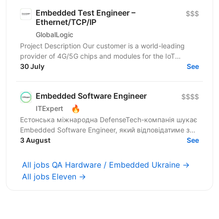
Embedded Test Engineer –
$$$
Ethernet/TCP/IP
GlobalLogic
Project Description Our customer is a world-leading
provider of 4G/5G chips and modules for the IoT
market. Within the Product Validation team, you will...
30 July
See
Embedded Software Engineer
$$$$
🔥
ITExpert
Естонська міжнародна DefenseTech-компанія шукає
Embedded Software Engineer, який відповідатиме за
розробку embedded firmware, драйверів та
3 August
See
мережевих стеків...
All jobs QA Hardware / Embedded Ukraine →
All jobs Eleven →