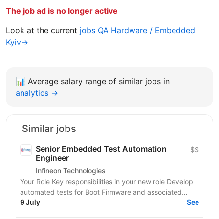
The job ad is no longer active
Look at the current
jobs QA Hardware / Embedded
Kyiv→
📊
Average salary range of similar jobs in
analytics →
Similar jobs
Senior Embedded Test Automation
$$
Engineer
Infineon Technologies
Your Role Key responsibilities in your new role Develop
automated tests for Boot Firmware and associated
software for ARM Cortex-M MCUs Develop test...
9 July
See