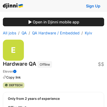
Sign Up
Open in Djinni mobile app
All jobs
QA
QA Hardware / Embedded
Kyiv
Hardware QA
$$
Offline
Eleven
Copy link
🪖 DEFTECH
Only from 2 years of experience