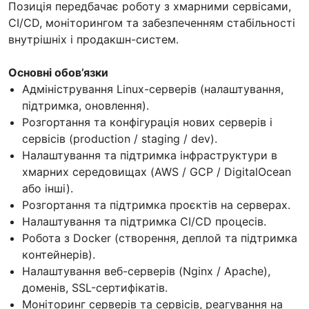
Позиція передбачає роботу з хмарними сервісами,
CI/CD, моніторингом та забезпеченням стабільності
внутрішніх і продакшн-систем.
Основні обов’язки
Адміністрування Linux-серверів (налаштування,
підтримка, оновлення).
Розгортання та конфігурація нових серверів і
сервісів (production / staging / dev).
Налаштування та підтримка інфраструктури в
хмарних середовищах (AWS / GCP / DigitalOcean
або інші).
Розгортання та підтримка проєктів на серверах.
Налаштування та підтримка CI/CD процесів.
Робота з Docker (створення, деплой та підтримка
контейнерів).
Налаштування веб-серверів (Nginx / Apache),
доменів, SSL-сертифікатів.
Моніторинг серверів та сервісів, реагування на