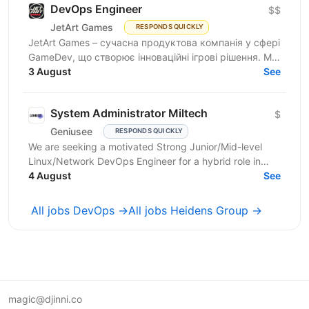
DevOps Engineer
$$
JetArt Games
RESPONDS QUICKLY
JetArt Games – сучасна продуктова компанія у сфері
GameDev, що створює інноваційні ігрові рішення. Ми
розробляємо високопродуктивні ігрові системи з...
3 August
See
System Administrator Miltech
$
Geniusee
RESPONDS QUICKLY
We are seeking a motivated Strong Junior/Mid-level
Linux/Network DevOps Engineer for a hybrid role in
Kyiv. The project is in the MilTech domain (closed...
4 August
See
All jobs DevOps →
All jobs Heidens Group →
magic@djinni.co