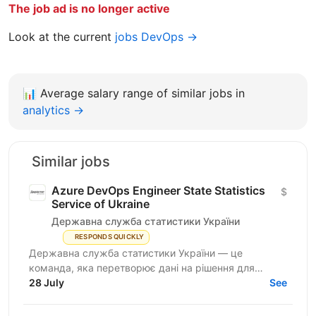
The job ad is no longer active
Look at the current
jobs DevOps →
📊
Average salary range of similar jobs in
analytics →
Similar jobs
Azure DevOps Engineer State Statistics
$
Service of Ukraine
Державна служба статистики України
RESPONDS QUICKLY
Державна служба статистики України — це
команда, яка перетворює дані на рішення для
розвитку країни. Ми перебуваємо у процесі
28 July
See
цифрової трансформації:...