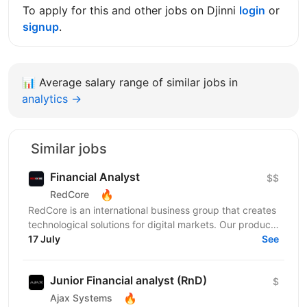
To apply for this and other jobs on Djinni
login
or
signup
.
📊
Average salary range of similar jobs in
analytics →
Similar jobs
Financial Analyst
$$
🔥
RedCore
RedCore is an international business group that creates
technological solutions for digital markets. Our products
and services cover fintech, marketing,...
17 July
See
Junior Financial analyst (RnD)
$
🔥
Ajax Systems