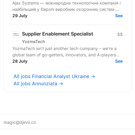
Ajax Systems — міжнародна технологічна компанія і
найбільший у Європі виробник охоронних систем.
Продуктам Ajax довіряють уже понад 4,5 мільйони
29 July
See
кінцевих...
Supplier Enablement Specialist
$$
YozmaTech
YozmaTech isn’t just another tech company – we’re a
global team of go-getters, innovators, and A-players
helping startups and product companies scale...
28 July
See
All jobs Financial Analyst Ukraine →
All jobs Annunziata →
magic@djinni.co
Terms of Use