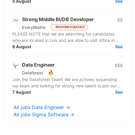
outsourcing/outstaffing company with more than 11
5 August
See
years of experience in web and mobile...
Strong Middle BI/DB Developer
$$
EveryMatrix
RESPONDS QUICKLY
PLEASE NOTE that we are searching for candidates
who are located in Lviv and are able to visit office in
6 August
Lviv. About us: EveryMatrix is a leading B2B SaaS...
See
Data Engineer
$$$
🔥
Dataforest
Join the Dataforest Team! We are actively expanding
our team and looking for strong new talent to join our
ranks. If you are a Data Engineer seeking a...
7 August
See
All jobs Data Engineer →
All jobs Sigma Software →