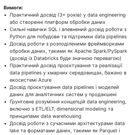
Вимоги:
Практичний досвід (3+ років) у data engineering
або створенні платформ обробки даних
Сильні навички SQL і впевнений досвід роботи з
Python для побудови та підтримки data pipelines
Досвід роботи з розподіленими фреймворками
обробки даних, такими як Apache Spark/PySpark
(досвід із Databricks буде значною перевагою)
Практичний досвід проєктування та реалізації
data pipelines у хмарних середовищах, бажано в
екосистемі Azure
Досвід проєктування data pipelines і моделей
даних для аналітичних систем у продакшені
Ґрунтовне розуміння концепцій data engineering,
включно з ETL/ELT, dimensional modeling та
принципами data warehousing
Досвід роботи з сучасними архітектурами data
lake та форматами даних, такими як Parquet і