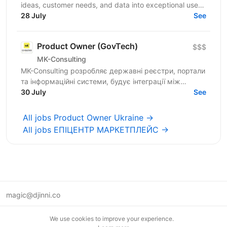
ideas, customer needs, and data into exceptional user
experiences. You’ll do discovery, define...
28 July
See
Product Owner (GovTech)
$$$
MK-Consulting
MK-Consulting розробляє державні реєстри, портали
та інформаційні системи, будує інтеграції між
сервісами й автоматизує складні процеси роботи з
30 July
See
даними —...
All jobs Product Owner Ukraine →
All jobs ЕПІЦЕНТР МАРКЕТПЛЕЙС →
magic@djinni.co
Terms of Use
We use cookies to improve your experience.
Suggest an idea