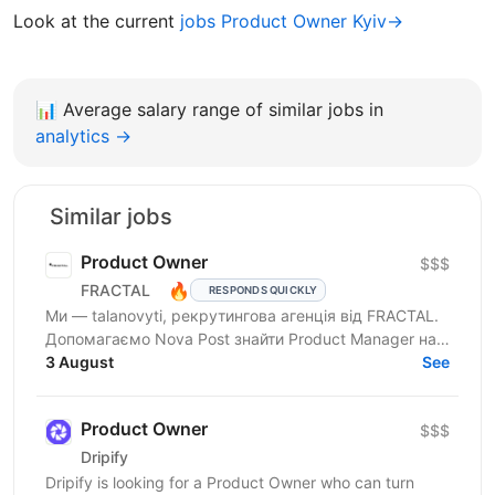
Look at the current
jobs Product Owner Kyiv→
📊
Average salary range of similar jobs in
analytics →
Similar jobs
Product Owner
$$$
🔥
FRACTAL
RESPONDS QUICKLY
Ми — talanovyti, рекрутингова агенція від FRACTAL.
Допомагаємо Nova Post знайти Product Manager на
напрямок цифрового асистента у відділеннях. Це
3 August
See
ключова...
Product Owner
$$$
Drіріfy
Dripify is looking for a Product Owner who can turn