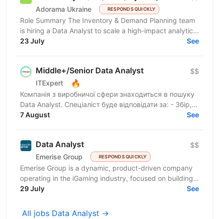
Adorama Ukraine
RESPONDS QUICKLY
Role Summary The Inventory & Demand Planning team
is hiring a Data Analyst to scale a high-impact analytics
roadmap across inventory, in-stock, supply,...
23 July
See
Middle+/Senior Data Analyst
$$
🔥
ITExpert
Компанія з виробничої сфери знаходиться в пошуку
Data Analyst. Спеціаліст буде відповідати за: - Збір,
перевірку та підготовку даних із різних джерел -...
7 August
See
Data Analyst
$$
Emerise Group
RESPONDS QUICKLY
Emerise Group is a dynamic, product-driven company
operating in the iGaming industry, focused on building
high-impact solutions that fuel innovation and...
29 July
See
All jobs Data Analyst →