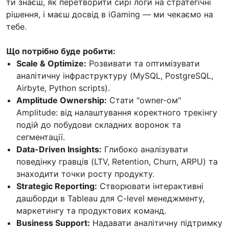
ти знаєш, як перетворити сирі логи на стратегічні
рішення, і маєш досвід в iGaming — ми чекаємо на
тебе.
Що потрібно буде робити:
Scale & Optimize:
Розвивати та оптимізувати
аналітичну інфраструктуру (MySQL, PostgreSQL,
Airbyte, Python scripts).
Amplitude Ownership:
Стати "owner-ом"
Amplitude: від налаштування коректного трекінгу
подій до побудови складних воронок та
сегментації.
Data-Driven Insights:
Глибоко аналізувати
поведінку гравців (LTV, Retention, Churn, ARPU) та
знаходити точки росту продукту.
Strategic Reporting:
Створювати інтерактивні
дашборди в Tableau для C-level менеджменту,
маркетингу та продуктових команд.
Business Support:
Надавати аналітичну підтримку