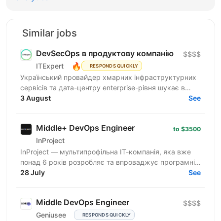
Similar jobs
DevSecOps в продуктову компанію
$$$$
🔥
ITExpert
RESPONDS QUICKLY
Український провайдер хмарних інфраструктурних
сервісів та дата-центру enterprise-рівня шукає в
команду інженера безпеки платформних
3 August
See
застосунків. ...
Middle+ DevOps Engineer
to $3500
InProject
InProject — мультипрофільна ІТ-компанія, яка вже
понад 6 років розробляє та впроваджує програмні
інновації у бізнес своїх клієнтів, надає повний
28 July
See
спектр...
Middle DevOps Engineer
$$$$
Geniusee
RESPONDS QUICKLY