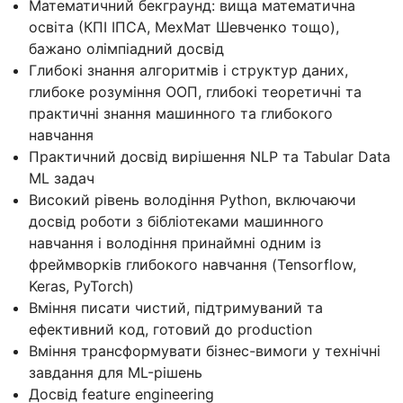
Математичний бекграунд: вища математична
освіта (КПІ ІПСА, МехМат Шевченко тощо),
бажано олімпіадний досвід
Глибокі знання алгоритмів і структур даних,
глибоке розуміння ООП, глибокі теоретичні та
практичні знання машинного та глибокого
навчання
Практичний досвід вирішення NLP та Tabular Data
ML задач
Високий рівень володіння Python, включаючи
досвід роботи з бібліотеками машинного
навчання і володіння принаймні одним із
фреймворків глибокого навчання (Tensorflow,
Keras, PyTorch)
Вміння писати чистий, підтримуваний та
ефективний код, готовий до production
Вміння трансформувати бізнес-вимоги у технічні
завдання для ML-рішень
Досвід feature engineering