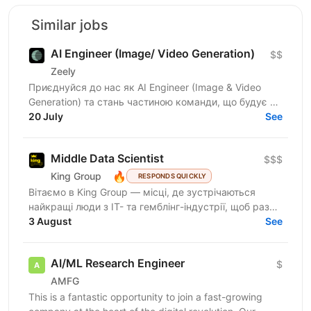
Similar jobs
AI Engineer (Image/ Video Generation)
$$
Zeely
Приєднуйся до нас як AI Engineer (Image & Video
Generation) та стань частиною команди, що будує та
масштабує генеративні пайплайни для створення
20 July
See
візуального...
Middle Data Scientist
$$$
🔥
King Group
RESPONDS QUICKLY
Вітаємо в King Group — місці, де зустрічаються
найкращі люди з IT- та гемблінг-індустрії, щоб разом
створювати масштабні digital-продукти. Ми
3 August
See
розвиваємо...
AI/ML Research Engineer
$
AMFG
This is a fantastic opportunity to join a fast-growing