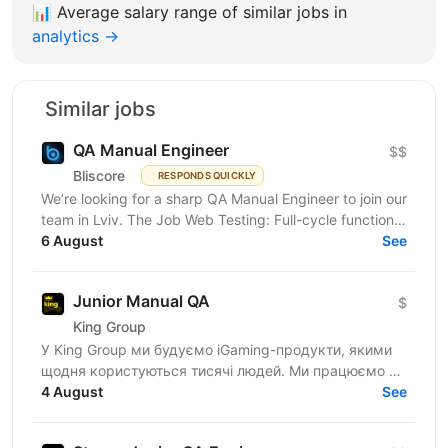
📊
Average salary range of similar jobs in
analytics →
Similar jobs
QA Manual Engineer
$$
Bliscore
RESPONDS QUICKLY
We’re looking for a sharp QA Manual Engineer to join our
team in Lviv. The Job Web Testing: Full-cycle functional
and non-functional testing. Analysis:...
6 August
See
Junior Manual QA
$
King Group
У King Group ми будуємо iGaming-продукти, якими
щодня користуються тисячі людей. Ми працюємо на
ринках України та Tier 1, розвиваємо 20+ брендів і...
4 August
See