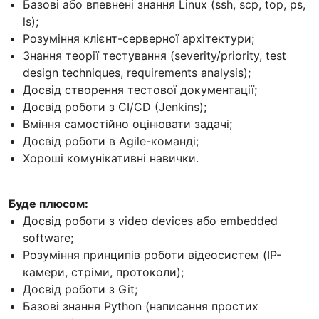
Базові або впевнені знання Linux (ssh, scp, top, ps,
ls);
Розуміння клієнт-серверної архітектури;
Знання теорії тестування (severity/priority, test
design techniques, requirements analysis);
Досвід створення тестової документації;
Досвід роботи з CI/CD (Jenkins);
Вміння самостійно оцінювати задачі;
Досвід роботи в Agile-команді;
Хороші комунікативні навички.
Буде плюсом:
Досвід роботи з video devices або embedded
software;
Розуміння принципів роботи відеосистем (IP-
камери, стріми, протоколи);
Досвід роботи з Git;
Базові знання Python (написання простих