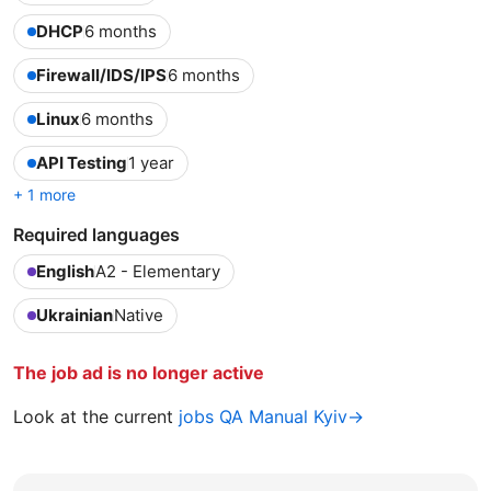
DHCP
6 months
Firewall/IDS/IPS
6 months
Linux
6 months
API Testing
1 year
+ 1 more
Required languages
English
A2 - Elementary
Ukrainian
Native
The job ad is no longer active
Look at the current
jobs QA Manual Kyiv→