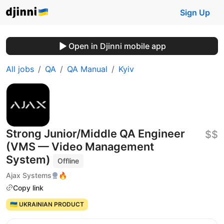
Sign Up
Open in Djinni mobile app
All jobs
QA
QA Manual
Kyiv
Strong Junior/Middle QA Engineer
$$
(VMS — Video Management
System)
Offline
Ajax Systems
🔥
Copy link
🇺🇦 UKRAINIAN PRODUCT