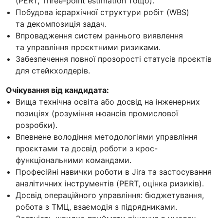
(PERT, Three-point estimation тощо).
Побудова ієрархічної структури робіт (WBS)
та декомпозиція задач.
Впровадження систем раннього виявлення
та управління проєктними ризиками.
Забезпечення повної прозорості статусів проєктів
для стейкхолдерів.
Очікування від кандидата:
Вища технічна освіта або досвід на інженерних
позиціях (розуміння нюансів промислової
розробки).
Впевнене володіння методологіями управління
проєктами та досвід роботи з крос-
функціональними командами.
Професійні навички роботи в Jira та застосування
аналітичних інструментів (PERT, оцінка ризиків).
Досвід операційного управління: бюджетування,
робота з ТМЦ, взаємодія з підрядниками.