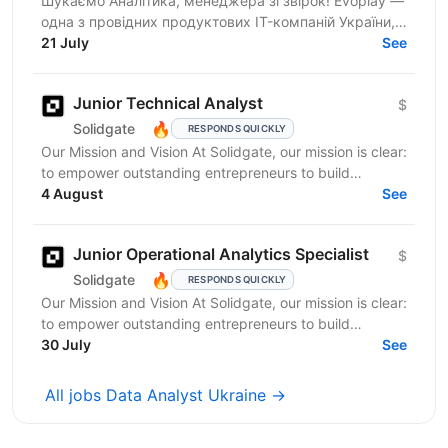
Шукаємо Аналітика, менеджера зі звірок! Evoplay —
одна з провідних продуктових IT-компаній України,
яка працює на міжнародному ринку та створює
21 July
See
комплексні...
Junior Technical Analyst
$
🔥
Solidgate
RESPONDS QUICKLY
Our Mission and Vision At Solidgate, our mission is clear:
to empower outstanding entrepreneurs to build
exceptional internet companies. We exist to fuel...
4 August
See
Junior Operational Analytics Specialist
$
🔥
Solidgate
RESPONDS QUICKLY
Our Mission and Vision At Solidgate, our mission is clear:
to empower outstanding entrepreneurs to build
exceptional internet companies. We exist to fuel...
30 July
See
All jobs Data Analyst Ukraine →