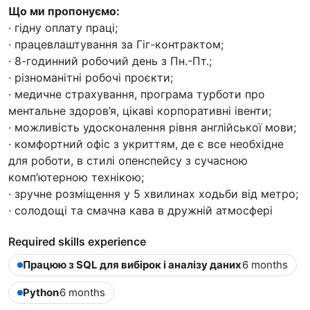
Що ми пропонуємо:
· гідну оплату праці;
· працевлаштування за Гіг-контрактом;
· 8-годинний робочий день з Пн.-Пт.;
· різноманітні робочі проєкти;
· медичне страхування, програма турботи про
ментальне здоров’я, цікаві корпоративні івенти;
· можливість удосконалення рівня англійської мови;
· комфортний офіс з укриттям, де є все необхідне
для роботи, в стилі опенспейсу з сучасною
комп’ютерною технікою;
· зручне розміщення у 5 хвилинах ходьби від метро;
· солодощі та смачна кава в дружній атмосфері
Required skills experience
Працюю з SQL для вибірок і аналізу даних
6 months
Python
6 months