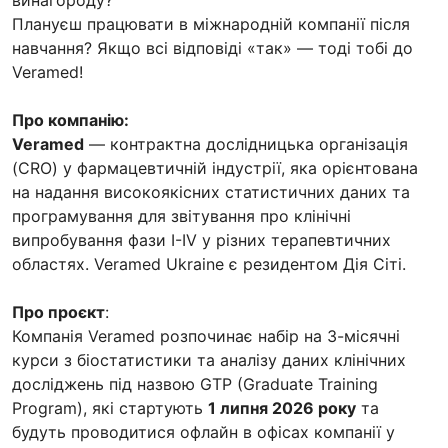
Плануєш працювати в міжнародній компанії після
навчання? Якщо всі відповіді «так» — тоді тобі до
Veramed!
Про компанію:
Veramed
— контрактна дослідницька організація
(CRO) у фармацевтичній індустрії, яка орієнтована
на надання високоякісних статистичних даних та
програмування для звітування про клінічні
випробування фази I-IV у різних терапевтичних
областях. Veramed Ukraine є резидентом Дія Сіті.
Про проєкт
:
Компанія Veramed розпочинає набір на 3-місячні
курси з біостатистики та аналізу даних клінічних
досліджень під назвою GTP (Graduate Training
Program), які стартують
1 липня 2026 року
та
будуть проводитися офлайн в офісах компанії у