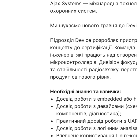
Ajax Systems — міжнародна техноло
охоронних систем.
Ми шукаємо нового гравця до Devic
Підрозділ Device розробляє пристр
концепту до сертифікації. Команда
інженерів, які працють над створе
мікроконтроллерів. Дивізіон фоку
та стабільності радіозв’язку, пер
продукт світового рівня.
Необхідні знання та навички:
Досвід роботи з embedded або h
Досвід роботи з девайсами (схе
компонентів, діагностика);
Практичний досвід роботи з UART,
Досвід роботи з логічним аналі
Впевнене користування Linux-консол