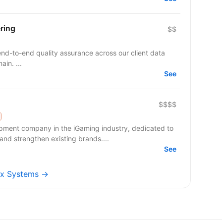
ring
$$
nd-to-end quality assurance across our client data
in. ...
See
$$$$
pment company in the iGaming industry, dedicated to
nd strengthen existing brands....
See
jax Systems →