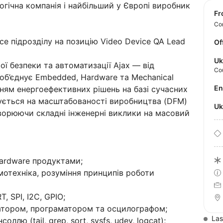
гічна компанія і найбільший у Європі виробник
f
Con
e підрозділу на позицію Video Device QA Lead
Of
Uk
ої безпеки та автоматизації Ajax — від
Co
 об’єднує Embedded, Hardware та Mechanical
E
нням енергоефективних рішень на базі сучасних
сується на масштабованості виробництва (DFM)
U
етворюючи складні інженерні виклики на масовий
ardware продуктами;
мотехніка, розуміння принципів роботи
 SPI, I2C, GPIO;
затором, програматором та осцилографом;
Las
лю (tail, grep, sort, sysfs, udev, logcat);