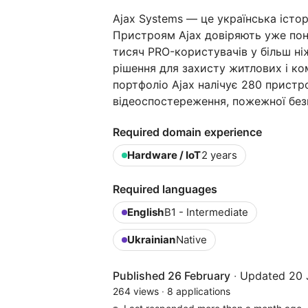
Ajax Systems — це українська істор
Пристроям Ajax довіряють уже пона
тисяч PRO-користувачів у більш ні
рішення для захисту житлових і ко
портфоліо Ajax налічує 280 пристро
відеоспостереження, пожежної без
Required domain experience
Hardware / IoT
2 years
Required languages
English
B1 - Intermediate
Ukrainian
Native
Published 26 February
·
Updated 20 
264 views
·
8 applications