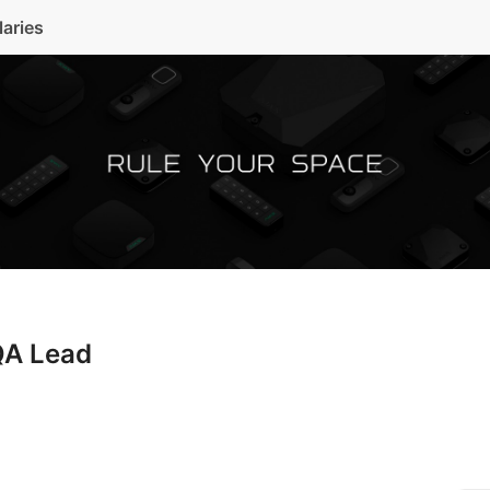
laries
QA Lead