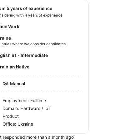
rom 5 years of experience
sidering with 4 years of experience
fice Work
raine
untries where we consider candidates
nglish B1 - Intermediate
krainian Native
QA Manual
Employment: Fulltime
Domain: Hardware / IoT
Product
Office:
Ukraine
t responded more than a month ago