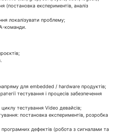
я (постановка експериментів, аналіз
іння локалізувати проблему;
A-команди.
роєктів;
.
напряму для embedded / hardware продуктів;
атегії тестування і процесів забезпечення
 циклу тестування Video девайсів;
ування: постановка експериментів, розробка
та програмних дефектів (робота з сигналами та