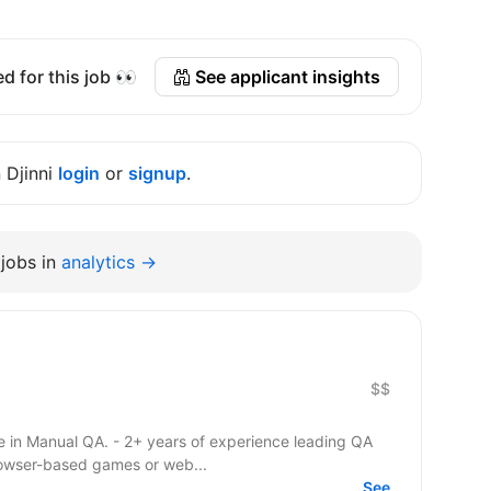
d for this job 👀
See applicant insights
n Djinni
login
or
signup
.
jobs in
analytics →
$$
e in Manual QA. - 2+ years of experience leading QA
owser-based games or web...
See