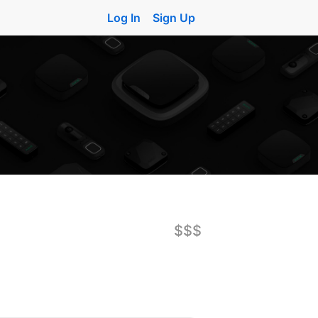
Log In
Sign Up
$$$