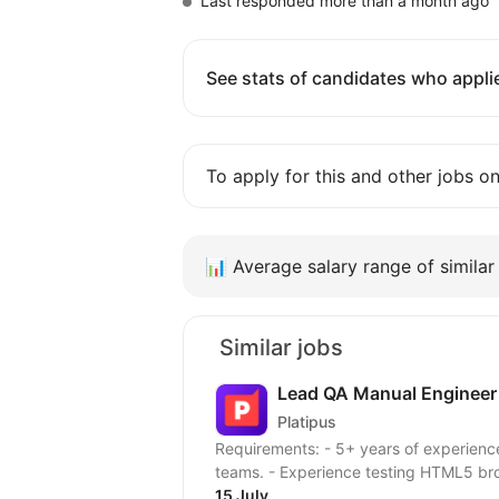
Last responded more than a month ago
See stats of candidates who applie
To apply for this and other jobs o
📊
Average salary range of similar 
Similar jobs
Lead QA Manual Engineer
Platipus
Requirements: - 5+ years of experienc
teams. - Experience testing HTML5 br
15 July