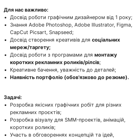
Для нас важливо:
Досвід роботи графічним дизайнером від 1 року;
Знання Adobe Photoshop, Adobe Illustrator, Figma,
CapCut Picsart, Snapseed;
Досвід створення креативів для
соціальних
мереж/таргету;
Досвід роботи з програмами для
монтажу
коротких рекламних роликів/рілсів
;
Креативне бачення, уважність до деталей;
Наявність портфоліо (обов'язково до резюме).
Задачі:
Розробка якісних графічних робіт для різних
рекламних проєктів;
Розробка візуалу для SMM-проектів, анімацій,
коротких роликів;
Участь в обговореннях концепцій та ідей,