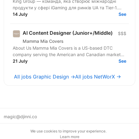
King Group — команда, яка створює міжнародні
продукти у сфері iGaming для ринків UA та Tier-1.
Нашими продуктами щодня користуються мільйони
14 July
See
людей, а дизайн...
AI Content Designer (Junior+/Middle)
$$$
Mamma Mia Covers
About Us Mamma Mia Covers is a US-based DTC
company serving the American and Canadian markets,
and the exclusive distributor of the Italian brand
21 July
See
PAULATO by...
All jobs Graphic Design →
All jobs NetWorX →
magic@djinni.co
Terms of Use
We use cookies to improve your experience.
Suggest an idea
Learn more