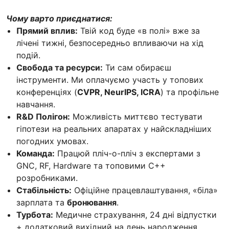
Чому варто приєднатися:
Прямий вплив:
Твій код буде «в полі» вже за
лічені тижні, безпосередньо впливаючи на хід
подій.
Свобода та ресурси:
Ти сам обираєш
інструменти. Ми оплачуємо участь у топових
конференціях (
CVPR, NeurIPS, ICRA
) та профільне
навчання.
R&D Полігон:
Можливість миттєво тестувати
гіпотези на реальних апаратах у найскладніших
погодних умовах.
Команда:
Працюй пліч-о-пліч з експертами з
GNC, RF, Hardware та топовими C++
розробниками.
Стабільність:
Офіційне працевлаштування, «біла»
зарплата та
бронювання
.
Турбота:
Медичне страхування, 24 дні відпустки
+ додатковий вихідний на день народження.