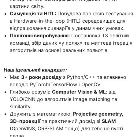
картини світу.
Симуляція та HITL:
Побудова процесів тестування
в Hardware-in-the-loop (HITL) середовищах для
відпрацювання сценаріїв у динамічних умовах.
Полігонні випробування:
Постановка ТЗ облітній
команді, збір даних «у полях» та миттєва ітерація
алгоритмів на основі реальних польотів.
Наш ідеальний кандидат:
Має
3+ роки досвіду
з Python/C++ та впевнено
володіє PyTorch/TensorFlow і OpenCV.
Глибоко розуміє
Computer Vision & ML
: від
YOLO/CNN до алгоритмів image matching та
similarity.
Дружить з математикою:
Projective geometry,
3D-проекції
та практичний досвід зі
SLAM
(OpenVINS, ORB-SLAM тощо) для тебе не пусті
слова.