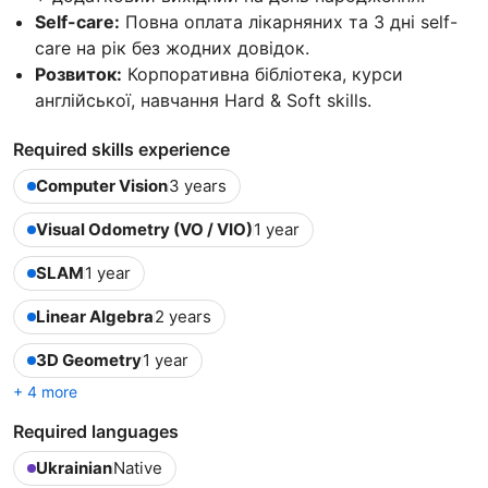
Self-care:
Повна оплата лікарняних та 3 дні self-
care на рік без жодних довідок.
Розвиток:
Корпоративна бібліотека, курси
англійської, навчання Hard & Soft skills.
Required skills experience
Computer Vision
3 years
Visual Odometry (VO / VIO)
1 year
SLAM
1 year
Linear Algebra
2 years
3D Geometry
1 year
+ 4 more
Required languages
Ukrainian
Native