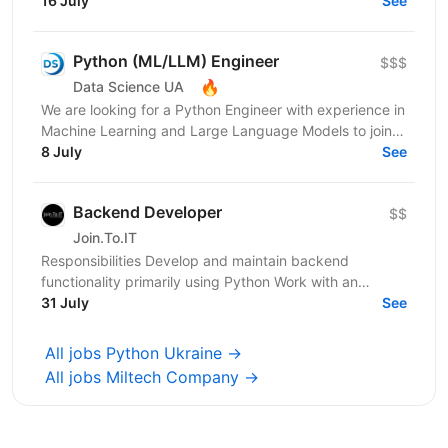
environments: computer-vision devices on...
16 July
See
Python (ML/LLM) Engineer
$$$
🔥
Data Science UA
We are looking for a Python Engineer with experience in
Machine Learning and Large Language Models to join a
short-term project focused on building an...
8 July
See
Backend Developer
$$
Join.To.IT
Responsibilities Develop and maintain backend
functionality primarily using Python Work with an
additional backend technology/stack depending on
31 July
See
project...
All jobs Python Ukraine →
All jobs Miltech Company →