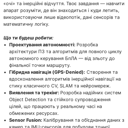
«очі» та інерційні відчуття. Твоє завдання — навчити
апарат розуміти, де він знаходиться і куди летить,
використовуючи лише відеопотік, дані сенсорів та
математичну логіку.
Що ти будеш робити:
Проектування автономності:
Розробка
архітектури ПЗ та алгоритмів для повного циклу
автономного керування БпЛА — від зльоту до
фінальної точки маршруту.
Гібридна навігація (GPS-Denied):
Створення та
вдосконалення алгоритмів інерційної навігації на
стику класичного CV, SLAM та нейромереж.
Виявлення та трекінг:
Розробка надійних систем
Object Detection та стійкого супроводження
цілей, що працюють у реальному часі на
обмежених ресурсах.
Sensor Fusion:
Калібрування та об’єднання даних з
камер та IMU-сенсорів для побудови точної