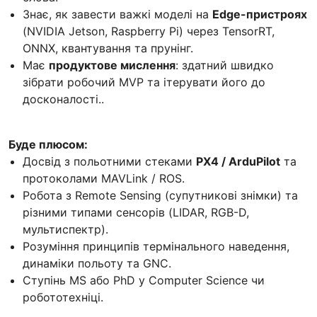
Знає, як завести важкі моделі на
Edge-пристроях
(NVIDIA Jetson, Raspberry Pi) через TensorRT,
ONNX, квантування та прунінг.
Має
продуктове мислення
: здатний швидко
зібрати робочий MVP та ітерувати його до
досконалості..
Буде плюсом:
Досвід з польотними стеками
PX4 / ArduPilot
та
протоколами MAVLink / ROS.
Робота з Remote Sensing (супутникові знімки) та
різними типами сенсорів (LIDAR, RGB-D,
мультиспектр).
Розуміння принципів термінального наведення,
динаміки польоту та GNC.
Ступінь MS або PhD у Computer Science чи
робототехніці.