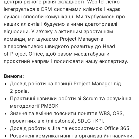
центрів різного рівня складності. Webitel легко
інтегрується з CRM-системами клієнтів і надає
сучасні способи комунікації. Ми турбуємось про
наших клієнтів і будуємо з ними довготривалі
відносини. У зв’язку з активним зростанням
команди, ми шукаємо Project Manager-а
з перспективою швидкого розвитку до Head
of Project Office, щоб разом масштабувати
проєктний напрям і посилювати нашу експертизу.
Вимоги:
Досвід роботи на позиції Project Manager від
2 років.
Практичні навички роботи зі Scrum та розуміння
методології PMBOK.
Знання та вміння пояснити поняття WBS, OBS,
проєктних віх (milestones), SDLC і KPI.
Досвід роботи з Jira та екосистемою Office 365.
Розвинені комунікативні та організаційні навички.