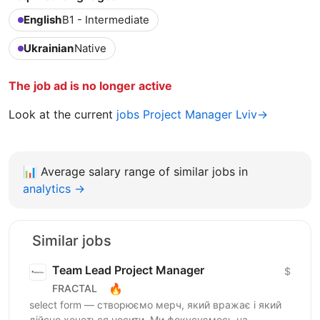
English
B1 - Intermediate
Ukrainian
Native
The job ad is no longer active
Look at the current
jobs Project Manager Lviv→
📊
Average salary range of similar jobs in
analytics →
Similar jobs
Team Lead Project Manager
$
🔥
FRACTAL
select form — створюємо мерч, який вражає і який
дійсно хочеться носити. Ми фокусуємось на