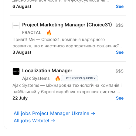
креативному підході до дизайну брендування та
6 August
See
якості кожного...
Project Marketing Manager (Choіce31)
$$$
🔥
FRACTAL
Привіт! Ми — Choіce31, компанія карʼєрного
розвитку, що є частиною корпоративно-соціальної
відповідальності FRACTAL. Ми об’єднуємо людей, які
3 August
See
хочуть змін, і...
Localization Manager
$$$
🔥
Ajax Systems
RESPONDS QUICKLY
Ajax Systems — міжнародна технологічна компанія і
найбільший у Європі виробник охоронних систем.
Продуктам Ajax довіряють уже понад 4,5 мільйони
22 July
See
кінцевих...
All jobs Project Manager Ukraine →
All jobs Webitel →