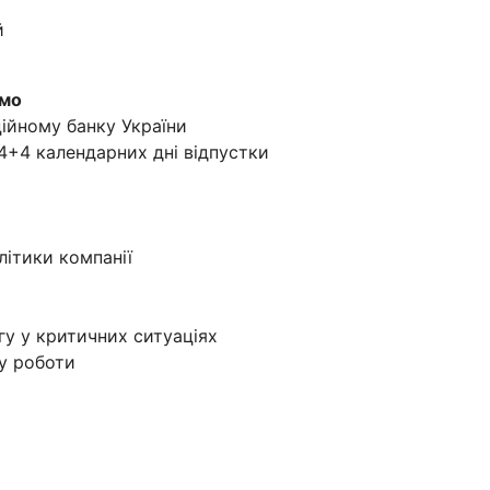
ій
ємо
ційному банку України
4+4 календарних дні відпустки
літики компанії
у у критичних ситуаціях
у роботи