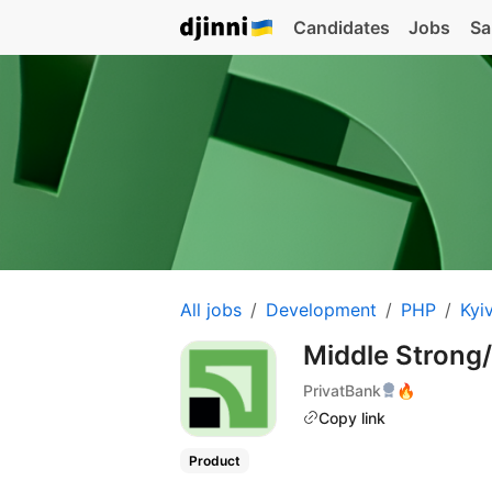
Candidates
Jobs
Sa
All jobs
Development
PHP
Kyi
Middle Strong
PrivatBank
🔥
Copy link
Product