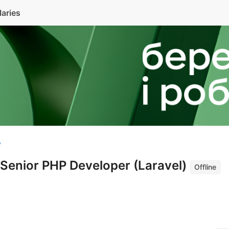
laries
v
/Senior PHP Developer (Laravel)
Offline