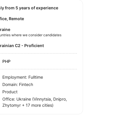
nly from 5 years of experience
fice, Remote
raine
untries where we consider candidates
krainian C2 - Proficient
PHP
Employment: Fulltime
Domain: Fintech
Product
Office:
Ukraine
(Vinnytsia, Dnipro,
Zhytomyr
+ 17 more cities
)