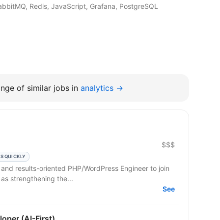
RabbitMQ, Redis, JavaScript, Grafana, PostgreSQL
nge of similar jobs in
analytics →
$$$
S QUICKLY
d and results-oriented PHP/WordPress Engineer to join
 as strengthening the...
See
oper (AI-First)