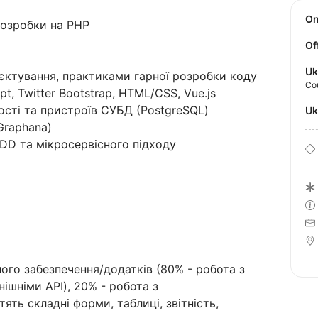
O
розробки на РНР
Of
Uk
єктування, практиками гарної розробки коду
Co
pt, Twitter Bootstrap, HTML/CSS, Vue.js
ості та пристроїв СУБД (PostgreSQL)
U
Graphana)
DD та мікросервісного підходу
ого забезпечення/додатків (80% - робота з
ішніми API), 20% - робота з
тять складні форми, таблиці, звітність,