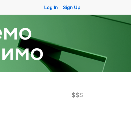
Log In
Sign Up
$$$