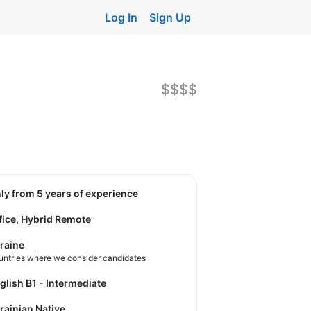
Log In
Sign Up
$$$$
nly from 5 years of experience
fice, Hybrid Remote
raine
untries where we consider candidates
nglish B1 - Intermediate
krainian Native