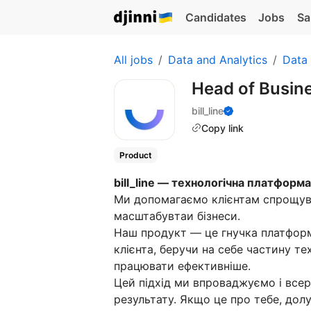
Candidates
Jobs
Sa
All jobs
Data and Analytics
Data 
Head of Busin
bill_line
Copy link
Product
bill_line — технологічна платформ
Ми допомагаємо клієнтам спрощува
масштабувтаи бізнеси.
Наш продукт — це гнучка платформ
клієнта, беручи на себе частину те
працювати ефективніше.
Цей підхід ми впроваджуємо і всере
результату. Якщо це про тебе, дол