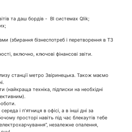
ітів та даш бордів - BI системах Qlik;
их;
ами (збирання бізнеспотреб і перетворення в ТЗ
ності, включно, ключові фінансові звіти.
лизу станції метро Звіринецька. Також маємо
і.
оти (найкраща техніка, підписки на необхідні
фективним).
оботи.
ереда і п'ятниця в офісі, а в інші дні за
очому просторі навіть під час блекаутів тебе
“електрохарчування”, незалежне опалення,
 сну!