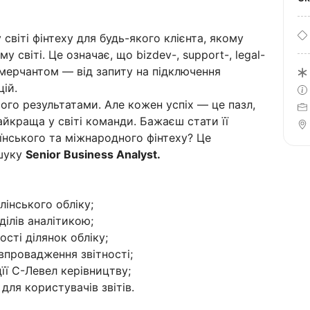
 світі фінтеху для будь-якого клієнта, якому
 світі. Це означає, що bizdev-, support-, legal-
 мерчантом — від запиту на підключення
цій.
го результатами. Але кожен успіх — це пазл,
йкраща у світі команди. Бажаєш стати її
їнського та міжнародного фінтеху? Це
ошуку
Senior Business Analyst.
лінського обліку;
ділів аналітикою;
ості ділянок обліку;
впровадження звітності;
цїї С-Левел керівництву;
для користувачів звітів.