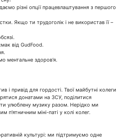
адаємо різні опції працевлаштування з першого
стки. Якщо ти трудоголік і не використав її –
бсязі.
смак від GudFood.
я.
ємо ментальне здоров’я.
в і привід для гордості. Твої майбутні колеги
ірятися донатами на ЗСУ, поділитися
ти улюблену музику разом. Нерідко ми
 п’ятничним міні-паті у колі колег.
ративній культурі: ми підтримуємо одне