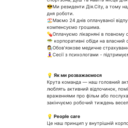
😎Ми резиденти Дія.City, а тому н
дня роботи.
🏖️Маємо 24 днів оплачуваної відпу
компенсуємо грошима.
💊Оплачуємо лікарняні в повному о
🥗 корпоративні обіди на власний 
👩‍🔬Обов'язкове медичне страхуванн
🧘‍♀️Сесії з психологами - підтриму
💡 Як ми розважаємося
Крута команда — наш головний акти
люблять активний відпочинок, пом
враженнями про фільм або послуха
закінчуємо робочий тиждень веселим
💡 People care
Це наш принцип у внутрішній корпо