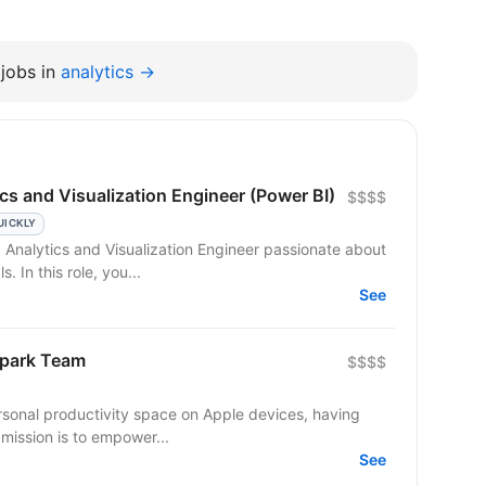
jobs in
analytics →
ics and Visualization Engineer (Power BI)
$$$$
UICKLY
a Analytics and Visualization Engineer passionate about
 In this role, you...
See
Spark Team
$$$$
ersonal productivity space on Apple devices, having
mission is to empower...
See