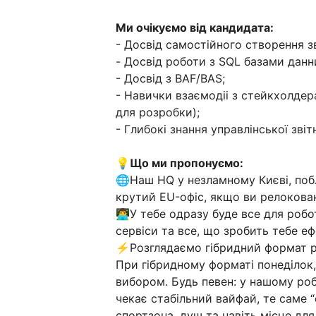
Ми очікуємо від кандидата:
- Досвід самостійного створення зв
- Досвід роботи з SQL базами данн
- Досвід з BAF/BAS;
- Навички взаємодіі з стейкхолдер
для розробки);
- Глибокі знання управлінської звіт
💡Що ми пропонуємо:
🌐Наш HQ у незламному Києві, поб
крутий EU-офіс, якщо ви релокован
👨‍💻У тебе одразу буде все для роб
сервіси та все, що зробить тебе е
⚡Розглядаємо гібридний формат р
При гібридному форматі понеділок, с
вибором. Будь певен: у нашому роб
чекає стабільний вайфай, те саме 
спортзона, душ та навіть місце для