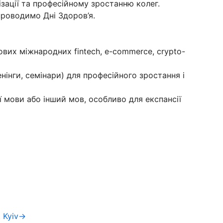
ізації та професійному зростанню колег.
проводимо Дні Здоров’я.
вих міжнародних fintech, e-commerce, crypto-
нінги, семінари) для професійного зростання і
ї мови або інший мов, особливо для експансії
t Kyiv→