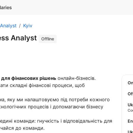
laries
Analyst
Kyiv
ess Analyst
Offline
а для фінансових рішень
онлайн-бізнесів.
O
ти складні фінансові процеси, щоб
Of
а, яку ми налаштовуємо під потреби кожного
Uk
хнологічних процесів і допомагаючи бізнесу
Co
дині команди: гнучкість і відповідальність для
E
учайся до команди.
U