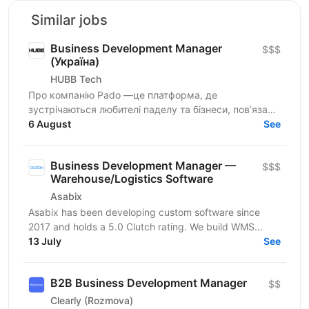
Similar jobs
Business Development Manager
$$$
(Україна)
HUBB Tech
Про компанію Pado —це платформа, де
зустрічаються любителі паделу та бізнеси, пов’язані
з цією грою. Ми створюємо простір для розвитку
6 August
See
спільноти, партнерств...
Business Development Manager —
$$$
Warehouse/Logistics Software
Asabix
Asabix has been developing custom software since
2017 and holds a 5.0 Clutch rating. We build WMS
platforms, customer portals, billing automation, and...
13 July
See
B2B Business Development Manager
$$
Clearly (Rozmova)