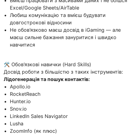
Вмієш працювати з масивами даних і не боїшся
Excel/Google Sheets/AirTable
Любиш комунікацію та вмієш будувати
довгострокові відносини
Не обов’язково маєш досвід в iGaming — але
маєш сильне бажання зануритися і швидко
навчитися
🛠 Обов’язкові навички (Hard Skills)
Досвід роботи з більшістю з таких інструментів:
Лідогенерація та пошук контактів:
Apollo.io
RocketReach
Hunter.io
Snov.io
LinkedIn Sales Navigator
Lusha
ZoomInfo (як плюс)