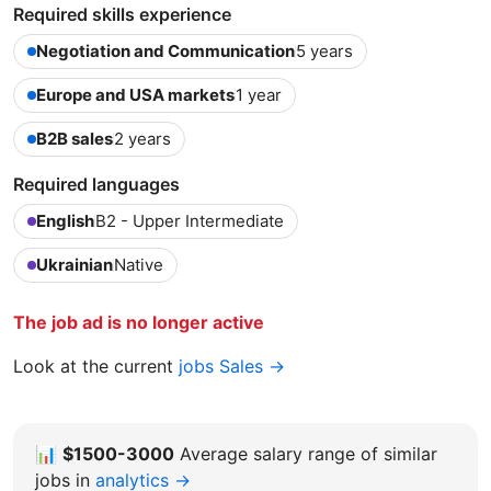
Required skills experience
Negotiation and Communication
5 years
Europe and USA markets
1 year
B2B sales
2 years
Required languages
English
B2 - Upper Intermediate
Ukrainian
Native
The job ad is no longer active
Look at the current
jobs Sales →
📊
$1500-3000
Average salary range of similar
jobs in
analytics →