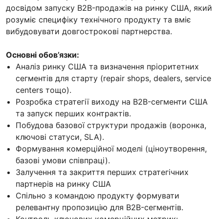
досвідом запуску B2B-продажів на ринку США, який
розуміє специфіку технічного продукту та вміє
вибудовувати довгострокові партнерства.
Основні обов’язки:
Аналіз ринку США та визначення пріоритетних
сегментів для старту (repair shops, dealers, service
centers тощо).
Розробка стратегії виходу на B2B-сегменти США
та запуск перших контрактів.
Побудова базової структури продажів (воронка,
ключові статуси, SLA).
Формування комерційної моделі (ціноутворення,
базові умови співпраці).
Залучення та закриття перших стратегічних
партнерів на ринку США
Спільно з командою продукту формувати
релевантну пропозицію для B2B-сегментів.
Контроль ключових комерційних метрик: