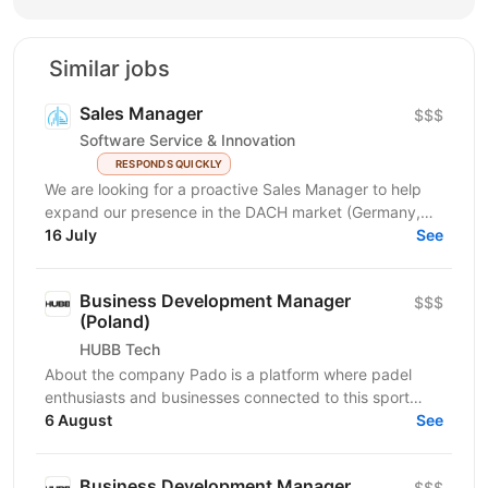
Similar jobs
Sales Manager
$$$
Software Service & Innovation
RESPONDS QUICKLY
We are looking for a proactive Sales Manager to help
expand our presence in the DACH market (Germany,
Austria, Switzerland) by identifying new business...
16 July
See
Business Development Manager
$$$
(Poland)
HUBB Tech
About the company Pado is a platform where padel
enthusiasts and businesses connected to this sport
meet. We create a space for community growth,...
6 August
See
Business Development Manager
$$$