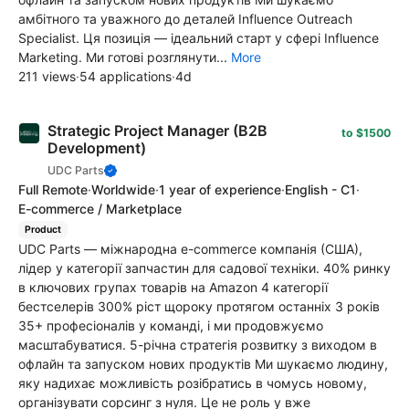
амбітного та уважного до деталей Influence Outreach
Specialist. Ця позиція — ідеальний старт у сфері Influence
Marketing. Ми готові розглянути...
More
211 views
·
54 applications
·
4d
Strategic Project Manager (B2B
to $1500
Development)
UDC Parts
Full Remote
·
Worldwide
·
1 year of experience
·
English - C1
·
E-commerce / Marketplace
Product
UDC Parts — міжнародна e-commerce компанія (США),
лідер у категорії запчастин для садової техніки. 40% ринку
в ключових групах товарів на Amazon 4 категорії
бестселерів 300% ріст щороку протягом останніх 3 років
35+ професіоналів у команді, і ми продовжуємо
масштабуватися. 5-річна стратегія розвитку з виходом в
офлайн та запуском нових продуктів Ми шукаємо людину,
яку надихає можливість розібратись в чомусь новому,
організувати сорсинг з нуля. Це не роль у вже