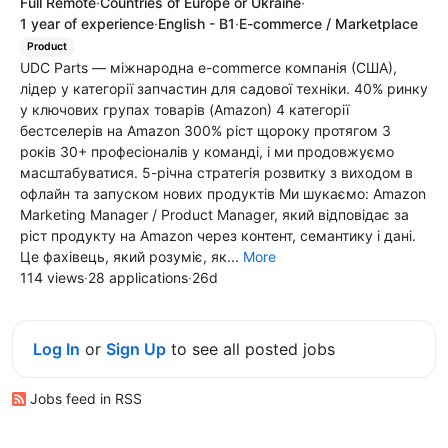
Full Remote
·
Countries of Europe or Ukraine
·
1 year of experience
·
English - B1
·
E-commerce / Marketplace
Product
UDC Parts — міжнародна e-commerce компанія (США),
лідер у категорії запчастин для садової техніки. 40% ринку
у ключових групах товарів (Amazon) 4 категорії
бестселерів на Amazon 300% ріст щороку протягом 3
років 30+ професіоналів у команді, і ми продовжуємо
масштабуватися. 5-річна стратегія розвитку з виходом в
офлайн та запуском нових продуктів Ми шукаємо: Amazon
Marketing Manager / Product Manager, який відповідає за
ріст продукту на Amazon через контент, семантику і дані.
Це фахівець, який розуміє, як...
More
114 views
·
28 applications
·
26d
Log In
or
Sign Up
to see all posted jobs
Jobs feed in RSS