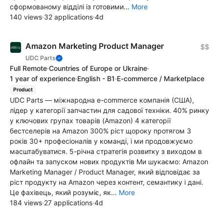
сформованому відділі із готовими...
More
140 views
·
32 applications
·
4d
Amazon Marketing Product Manager
$$
UDC Parts
Full Remote
·
Countries of Europe or Ukraine
·
1 year of experience
·
English - B1
·
E-commerce / Marketplace
Product
UDC Parts — міжнародна e-commerce компанія (США),
лідер у категорії запчастин для садової техніки. 40% ринку
у ключових групах товарів (Amazon) 4 категорії
бестселерів на Amazon 300% ріст щороку протягом 3
років 30+ професіоналів у команді, і ми продовжуємо
масштабуватися. 5-річна стратегія розвитку з виходом в
офлайн та запуском нових продуктів Ми шукаємо: Amazon
Marketing Manager / Product Manager, який відповідає за
ріст продукту на Amazon через контент, семантику і дані.
Це фахівець, який розуміє, як...
More
184 views
·
27 applications
·
4d