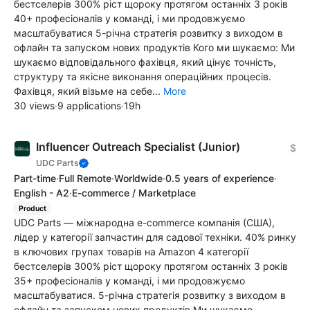
бестселерів 300% ріст щороку протягом останніх 3 років
40+ професіоналів у команді, і ми продовжуємо
масштабуватися 5-річна стратегія розвитку з виходом в
офлайн та запуском нових продуктів Кого ми шукаємо: Ми
шукаємо відповідального фахівця, який цінує точність,
структуру та якісне виконання операційних процесів.
Фахівця, який візьме на себе...
More
30 views
·
9 applications
·
19h
Influencer Outreach Specialist (Junior)
$
UDC Parts
Part-time
·
Full Remote
·
Worldwide
·
0.5 years of experience
·
English - A2
·
E-commerce / Marketplace
Product
UDC Parts — міжнародна e-commerce компанія (США),
лідер у категорії запчастин для садової техніки. 40% ринку
в ключових групах товарів на Amazon 4 категорії
бестселерів 300% ріст щороку протягом останніх 3 років
35+ професіоналів у команді, і ми продовжуємо
масштабуватися. 5-річна стратегія розвитку з виходом в
офлайн та запуском нових продуктів Ми шукаємо