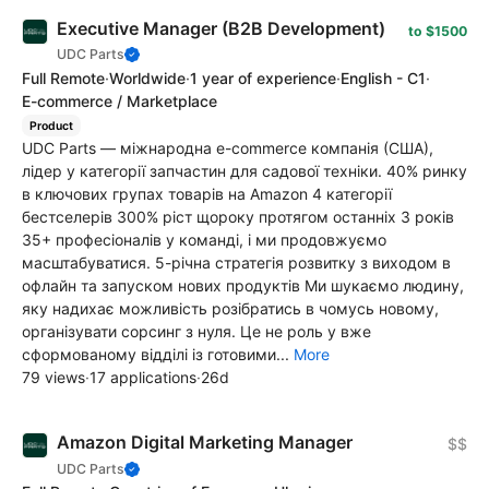
Executive Manager (B2B Development)
to $1500
UDC Parts
Full Remote
·
Worldwide
·
1 year of experience
·
English - C1
·
E-commerce / Marketplace
Product
UDC Parts — міжнародна e-commerce компанія (США),
лідер у категорії запчастин для садової техніки. 40% ринку
в ключових групах товарів на Amazon 4 категорії
бестселерів 300% ріст щороку протягом останніх 3 років
35+ професіоналів у команді, і ми продовжуємо
масштабуватися. 5-річна стратегія розвитку з виходом в
офлайн та запуском нових продуктів Ми шукаємо людину,
яку надихає можливість розібратись в чомусь новому,
організувати сорсинг з нуля. Це не роль у вже
сформованому відділі із готовими...
More
79 views
·
17 applications
·
26d
Amazon Digital Marketing Manager
$$
UDC Parts