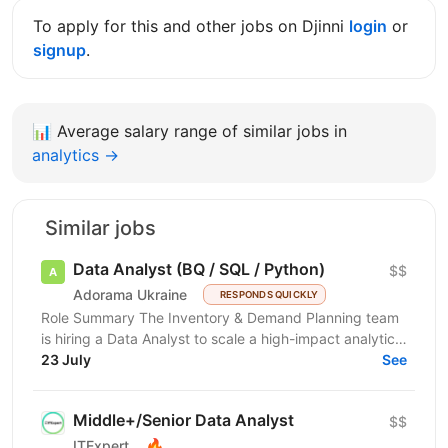
To apply for this and other jobs on Djinni
login
or
signup
.
📊
Average salary range of similar jobs in
analytics →
Similar jobs
Data Analyst (BQ / SQL / Python)
$$
Adorama Ukraine
RESPONDS QUICKLY
Role Summary The Inventory & Demand Planning team
is hiring a Data Analyst to scale a high-impact analytics
roadmap across inventory, in-stock, supply,...
23 July
See
Middle+/Senior Data Analyst
$$
🔥
ITExpert