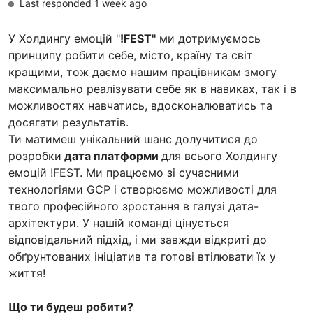
Last responded 1 week ago
У Холдингу емоцій "
!FEST"
ми дотримуємось
принципу робити себе, місто, країну та світ
кращими, тож даємо нашим працівникам змогу
максимально реалізувати себе як в навиках, так і в
можливостях навчатись, вдосконалюватись та
досягати результатів.
Ти матимеш унікальний шанс долучитися до
розробки
дата платформи
для всього Холдингу
емоцій !FEST. Ми працюємо зі сучасними
технологіями GCP і створюємо можливості для
твого професійного зростання в галузі дата-
архітектури. У нашій команді цінується
відповідальний підхід, і ми завжди відкриті до
обґрунтованих ініціатив та готові втілювати їх у
життя!
Що ти будеш робити?