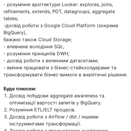
- розуміння архітектури Looker: explores, joins,
refinements, extends, PDT, datagroups, aggregate
tables;
-досвід роботи з Google Cloud Platform (зокрема
BigQuery),
бажано також Cloud Storage;
- впевнене володіння SQL;
- розуміння принципів DWH;
- досвід роботи з великими датасетами;
- вміння працювати з бізнес-стейкхолдерами та
трансформувати бізнес-вимоги в аналітичні рішення.
Буде плюсом:
Досвід побудови aggregate awareness та
оптимізації вартості запитів у BigQuery.
Розуміння ETL/ELT процесів.
Досвід роботи з Airflow / dbt / іншими
інструментами трансформації.
Досвід роботи з продуктовою аналітикою.