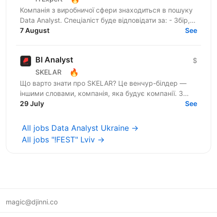
Компанія з виробничої сфери знаходиться в пошуку
Data Analyst. Спеціаліст буде відповідати за: - Збір,
перевірку та підготовку даних із різних джерел -...
7 August
See
BI Analyst
$
🔥
SKELAR
Що варто знати про SKELAR? Це венчур-білдер —
іншими словами, компанія, яка будує компанії. З
нами фаундери створюють consumer-бізнеси, які
29 July
See
стають лідерами...
All jobs Data Analyst Ukraine →
All jobs "!FEST" Lviv →
magic@djinni.co
Terms of Use