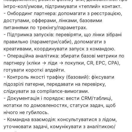
інтро-кол/умови, підтримувати «теплий» контакт.
- Онбординг партнера: допомагати з реєстрацією,
доступами, офферами, лінками, базовими
питаннями по трекінгу/параметрах.
- Підтримка запусків: перевіряти, що лінки зібрані
правильно (параметри/саби), допомагати з
креативами, координувати запуск з командою.
- Операційна аналітика: збирати базові метрики по
партнеру (кліки → ліди → покупки, CR, EPC, CPA),
готувати короткі апдейти.
- Контроль якості трафіку (базовий): фіксувати
підозрілі патерни, передавати на перевірку,
слідкувати за compliance-вимогами.
- Документація і порядок: вести CRM/таблиці,
нотатки по домовленостях, статуси задач, щоб
нічого не губилось.
- Командна взаємодія: консультуватися з лідом,
уточнювати задачі, комунікувати з аналітикою/