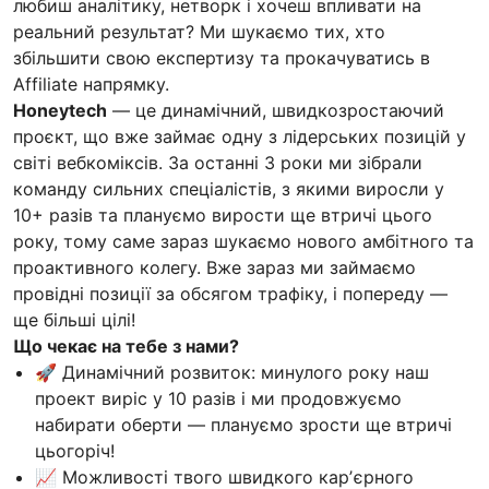
любиш аналітику, нетворк і хочеш впливати на
реальний результат? Ми шукаємо тих, хто
збільшити свою експертизу та прокачуватись в
Affiliate напрямку.
Honeytech
— це динамічний, швидкозростаючий
проєкт, що вже займає одну з лідерських позицій у
світі вебкоміксів. За останні 3 роки ми зібрали
команду сильних спеціалістів, з якими виросли у
10+ разів та плануємо вирости ще втричі цього
року, тому саме зараз шукаємо нового амбітного та
проактивного колегу. Вже зараз ми займаємо
провідні позиції за обсягом трафіку, і попереду —
ще більші цілі!
Що чекає на тебе з нами?
🚀 Динамічний розвиток: минулого року наш
проект виріс у 10 разів і ми продовжуємо
набирати оберти — плануємо зрости ще втричі
цьогоріч!
📈 Можливості твого швидкого карʼєрного