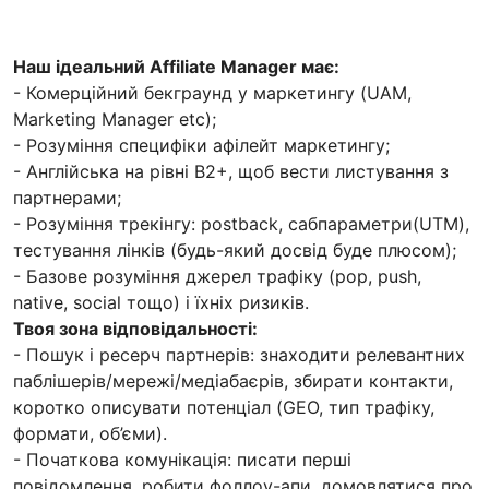
Наш ідеальний Affiliate Manager має:
- Комерційний бекграунд у маркетингу (UAM,
Marketing Manager etc);
- Розуміння специфіки афілейт маркетингу;
- Англійська на рівні B2+, щоб вести листування з
партнерами;
- Розуміння трекінгу: postback, сабпараметри(UTM),
тестування лінків (будь-який досвід буде плюсом);
- Базове розуміння джерел трафіку (pop, push,
native, social тощо) і їхніх ризиків.
Твоя зона відповідальності:
- Пошук і ресерч партнерів: знаходити релевантних
паблішерів/мережі/медіабаєрів, збирати контакти,
коротко описувати потенціал (GEO, тип трафіку,
формати, об’єми).
- Початкова комунікація: писати перші
повідомлення, робити фоллоу-апи, домовлятися про