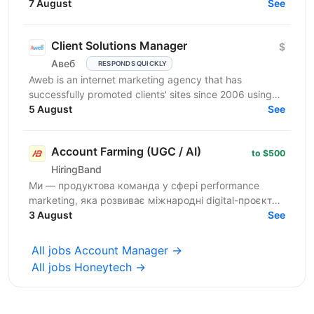
Функціональні обов’язки: робота з CRM-
7 August
See
системами:...
Client Solutions Manager
$
Авеб
RESPONDS QUICKLY
Aweb is an internet marketing agency that has
successfully promoted clients' sites since 2006 using
search engine optimisation (SEO) and contextual...
5 August
See
Account Farming (UGC / AI)
to $500
HiringBand
Ми — продуктова команда у сфері performance
marketing, яка розвиває міжнародні digital-проєкти.
Зараз шукаємо Media Manager, який допоможе
3 August
See
будувати та...
All jobs Account Manager →
All jobs Honeytech →