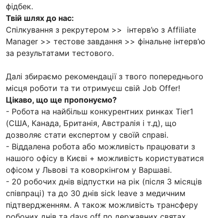
фідбек.
Твій шлях до нас:
Спілкування з рекрутером >> інтерв’ю з Affiliate
Manager >> тестове завдання >> фінальне інтерв’ю
за результатами тестового.
Далі збираємо рекомендації з твого попереднього
місця роботи та ти отримуєш свій Job Offer!
Цікаво, що ще пропонуємо?
- Робота на найбільш конкурентних ринках Tier1
(США, Канада, Британія, Австралія і т.д), що
дозволяє стати експертом у своїй справі.
- Віддалена робота або можливість працювати з
нашого офісу в Києві + можливість користуватися
офісом у Львові та коворкінгом у Варшаві.
- 20 робочих днів відпустки на рік (після 3 місяців
співпраці) та до 30 днів sick leave з медичним
підтвердженням. А також можливість трансферу
робочих днів та days off по державних святах