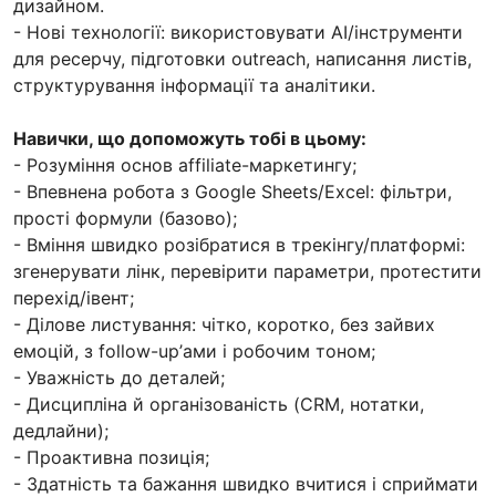
дизайном.
- Нові технології: використовувати AI/інструменти
для ресерчу, підготовки outreach, написання листів,
структурування інформації та аналітики.
Навички, що допоможуть тобі в цьому:
- Розуміння основ affiliate-маркетингу;
- Впевнена робота з Google Sheets/Excel: фільтри,
прості формули (базово);
- Вміння швидко розібратися в трекінгу/платформі:
згенерувати лінк, перевірити параметри, протестити
перехід/івент;
- Ділове листування: чітко, коротко, без зайвих
емоцій, з follow-up’ами і робочим тоном;
- Уважність до деталей;
- Дисципліна й організованість (CRM, нотатки,
дедлайни);
- Проактивна позиція;
- Здатність та бажання швидко вчитися і сприймати