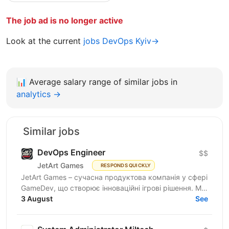
The job ad is no longer active
Look at the current
jobs DevOps Kyiv→
📊
Average salary range of similar jobs in
analytics →
Similar jobs
DevOps Engineer
$$
JetArt Games
RESPONDS QUICKLY
JetArt Games – сучасна продуктова компанія у сфері
GameDev, що створює інноваційні ігрові рішення. Ми
розробляємо високопродуктивні ігрові системи з...
3 August
See