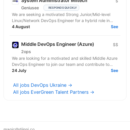
System Administrator Miltech
$
Geniusee
RESPONDS QUICKLY
We are seeking a motivated Strong Junior/Mid-level
Linux/Network DevOps Engineer for a hybrid role in
Kyiv. The project is in the MilTech domain (closed...
4 August
See
Middle DevOps Engineer (Azure)
$$
2ops
We are looking for a motivated and skilled Middle Azure
DevOps Engineer to join our team and contribute to
innovative client projects. This role is ideal...
24 July
See
All jobs DevOps Ukraine →
All jobs EverGreen Talent Partners →
magic@djinni.co