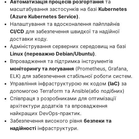
Автоматизація процесів розгортання
та
масштабування застосунків на базі
Kubernetes
(Azure Kubernetes Service)
.
Налаштування та вдосконалення пайплайнів
CI/CD
для забезпечення швидкої та надійної
доставки коду.
Адміністрування серверних середовищ на базі
Linux (переважно Debian/Ubuntu)
.
Впровадження та підтримка інструментів
моніторингу та логування
(Prometheus, Grafana,
ELK) для забезпечення стабільної роботи систем.
Управління інфраструктурою як кодом
(IaC)
за
допомогою Terraform та Ansible(або подібних)
Співпраця з розробниками для оптимізації
архітектури додатків та впровадження
найкращих DevOps-практик.
Забезпечення високого рівня
безпеки та
надійності
інфраструктури.