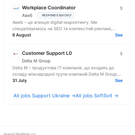
Workplace Coordinator
$
Авеб
RESPONDS QUICKLY
Aweb – це агенція digital-маркетингу. Ми
спеціалізуємось на SEO та контекстній рекламі,
працюємо із середнім бізнесом, як в Україні, так і за
6 August
See
кордоном....
Customer Support L0
$
Delta M Group
Delta M – продуктова IT-компанія, що входить до
складу міжнародної групи компаній Delta M Group,
яка вже понад 18 років успішно працює на території
31 July
See
України,...
All jobs Support Ukraine →
All jobs SoftSvit →
magic@djinni.co