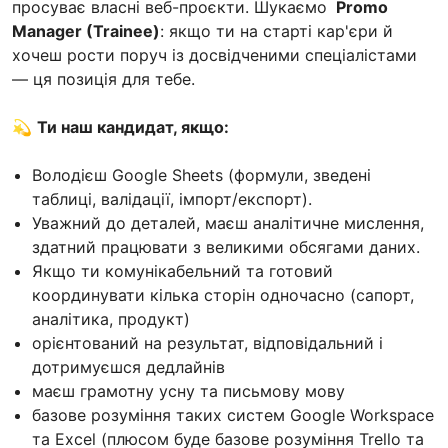
просуває власні веб-проєкти. Шукаємо
Promo
Manager (Trainee)
: якщо ти на старті кар'єри й
хочеш рости поруч із досвідченими спеціалістами
— ця позиція для тебе.
💫
Ти наш кандидат, якщо:
Володієш Google Sheets (формули, зведені
таблиці, валідації, імпорт/експорт).
Уважний до деталей, маєш аналітичне мислення,
здатний працювати з великими обсягами даних.
Якщо ти комунікабельний та готовий
координувати кілька сторін одночасно (сапорт,
аналітика, продукт)
орієнтований на результат, відповідальний і
дотримуєшся дедлайнів
маєш грамотну усну та письмову мову
базове розуміння таких систем Google Workspace
та Excel (плюсом буде базове розуміння Trello та