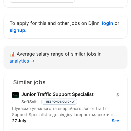
To apply for this and other jobs on Djinni
login
or
signup
.
📊
Average salary range of similar jobs in
analytics →
Similar jobs
Junior Traffic Support Specialist
$
SoftSvit
RESPONDS QUICKLY
Шукаємо уважного та енергійного Junior Traffic
Support Specialist-а до відділу інтернет-маркетингу
продуктової ІТ-компанії. Якщо Ви прагнете
27 July
See
розвиватись у...