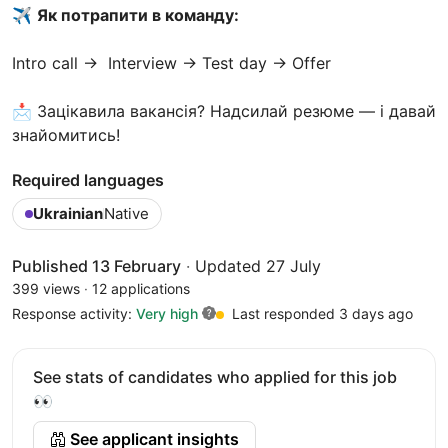
✈️
Як потрапити в команду:
Intro call → Interview → Test day → Offer
📩 Зацікавила вакансія? Надсилай резюме — і давай
знайомитись!
Required languages
Ukrainian
Native
Published 13 February
·
Updated 27 July
399 views
·
12 applications
Response activity:
Very high
Last responded 3 days ago
See stats of candidates who applied for this job
👀
See applicant insights